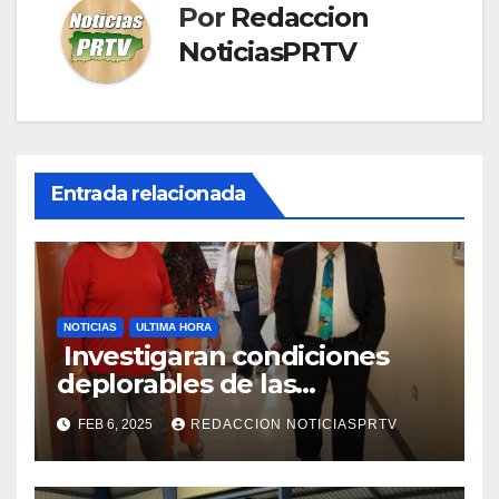
Por
Redaccion
NoticiasPRTV
Entrada relacionada
NOTICIAS
ULTIMA HORA
Investigaran condiciones
deplorables de las
facilidades el Departamento
FEB 6, 2025
REDACCION NOTICIASPRTV
de la Salud en Mayagüez