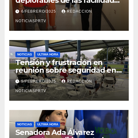
deplorables de las facilidades
el Departamento de la Salud
6/FEBRERO/2025
REDACCION
en Mayagüez
NOTICIASPRTV
NOTICIAS
ULTIMA HORA
Tensión y frustración en
reunión sobre seguridad en
Reparto Metropolitano
5/FEBRERO/2025
REDACCION
NOTICIASPRTV
NOTICIAS
ULTIMA HORA
Senadora Ada Álvarez