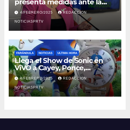
presenta medidas ante la
violencia en el noviazgo
4/FEBRERO/2025
REDACCION
NOTICIASPRTV
FARÁNDULA
NOTICIAS
ULTIMA HORA
Llega el Show de Sonic en
ViVO a Cayey, Ponce,
Barceloneta y Humacao,
4/FEBRERO/2025
REDACCION
Relojes gratis para el que
compre ahora….
NOTICIASPRTV