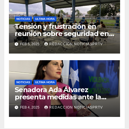
NOTICIAS
ULTIMA HORA
Tensión y frustración en
reunión sobre seguridad en
Reparto Metropolitano
FEB 5, 2025
REDACCION NOTICIASPRTV
NOTICIAS
ULTIMA HORA
Senadora Ada Álvarez
presenta medidas ante la
violencia en el noviazgo
FEB 4, 2025
REDACCION NOTICIASPRTV