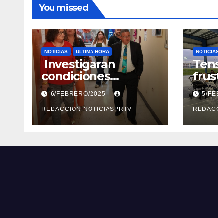
You missed
NOTICIAS
ULTIMA HORA
NOTICIA
Investigaran
Tens
condiciones
frus
deplorables de las
reun
6/FEBRERO/2025
5/F
facilidades el
segu
Departamento de la
REDACCION NOTICIASPRTV
Rep
REDACC
Salud en Mayagüez
Metr