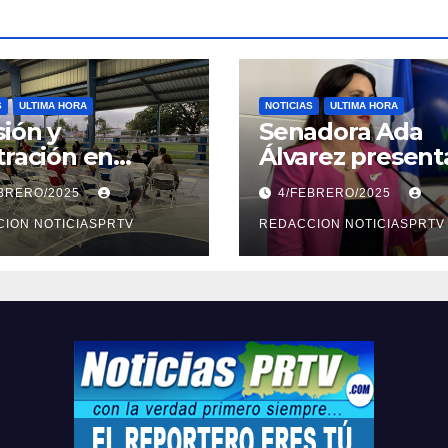
S
ULTIMA HORA
NOTICIAS
ULTIMA HORA
ión y
Senadora Ada
tración en
Álvarez present
ión sobre
medidas ante la
EBRERO/2025
4/FEBRERO/2025
ridad en
violencia en el
arto
ION NOTICIASPRTV
noviazgo
REDACCION NOTICIASPRTV
opolitano