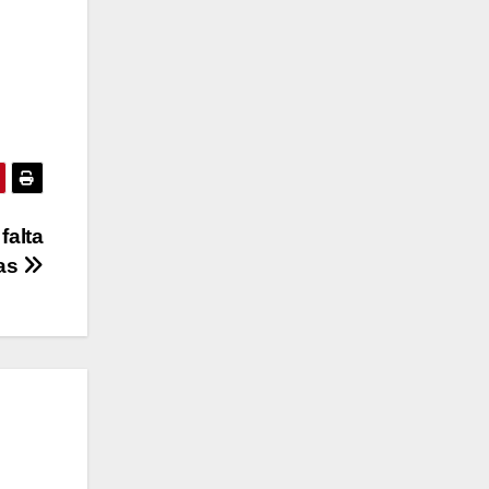
falta
das