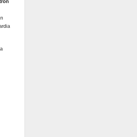
trón
én
ardia
sa