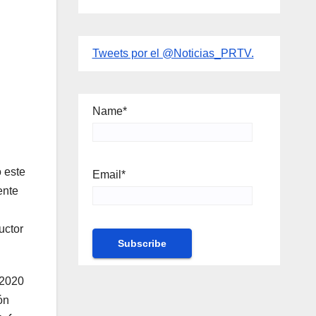
Tweets por el @Noticias_PRTV.
Name*
ó este
Email*
ente
uctor
 2020
ón