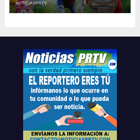
compre ahora….
NOTICIASPRTV