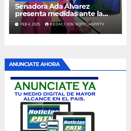
Senadora Ada Álvarez
presenta medidas ante la
violencia en el noviazgo
FEB 4, 2025
REDACCION NOTICIASPRTV
ANUNCIATE AHORA