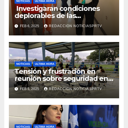
NOTICIAS
ULTIMA HORA
Investigaran condiciones
deplorables de las
facilidades el Departamento
FEB 6, 2025
REDACCION NOTICIASPRTV
de la Salud en Mayagüez
NOTICIAS
ULTIMA HORA
Tensión y frustración en
reunión sobre seguridad en
Reparto Metropolitano
FEB 5, 2025
REDACCION NOTICIASPRTV
NOTICIAS
ULTIMA HORA