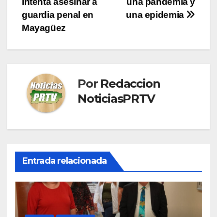
intenta asesinar a
una pandemia y
de
guardia penal en
una epidemia
entradas
Mayagüez
Por
Redaccion
NoticiasPRTV
Entrada relacionada