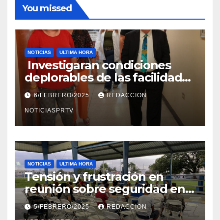
You missed
NOTICIAS
ULTIMA HORA
Investigaran condiciones
deplorables de las facilidades
el Departamento de la Salud
6/FEBRERO/2025
REDACCION
en Mayagüez
NOTICIASPRTV
NOTICIAS
ULTIMA HORA
Tensión y frustración en
reunión sobre seguridad en
Reparto Metropolitano
5/FEBRERO/2025
REDACCION