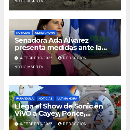
NOTICIASPRTV
NOTICIAS
ULTIMA HORA
Senadora Ada Álvarez
presenta medidas ante la
violencia en el noviazgo
4/FEBRERO/2025
REDACCION
NOTICIASPRTV
FARÁNDULA
NOTICIAS
ULTIMA HORA
Llega el Show de Sonic en
ViVO a Cayey, Ponce,
Barceloneta y Humacao,
4/FEBRERO/2025
REDACCION
Relojes gratis para el que