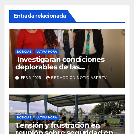
Entrada relacionada
NOTICIAS
ULTIMA HORA
Investigaran condiciones
deplorables de las
facilidades el Departamento
FEB 6, 2025
REDACCION NOTICIASPRTV
de la Salud en Mayagüez
NOTICIAS
ULTIMA HORA
Tensión y frustración en
reunión sobre seguridad en