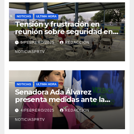
NOTICIAS
ULTIMA HORA
Tensión y frustración en
reunión sobre seguridad en
Reparto Metropolitano
5/FEBRERO/2025
REDACCION
NOTICIASPRTV
NOTICIAS
ULTIMA HORA
Senadora Ada Álvarez
presenta medidas ante la
violencia en el noviazgo
4/FEBRERO/2025
REDACCION
NOTICIASPRTV