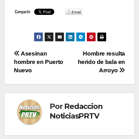
Navegación
Asesinan
Hombre resulta
hombre en Puerto
herido de bala en
de
Nuevo
Arroyo
entradas
Por
Redaccion
NoticiasPRTV