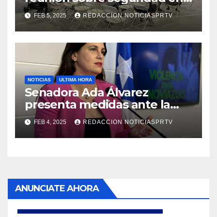
Reparto Metropolitano
FEB 5, 2025
REDACCION NOTICIASPRTV
NOTICIAS
ULTIMA HORA
Senadora Ada Álvarez
presenta medidas ante la
violencia en el noviazgo
FEB 4, 2025
REDACCION NOTICIASPRTV
ANUNCIATE AHORA