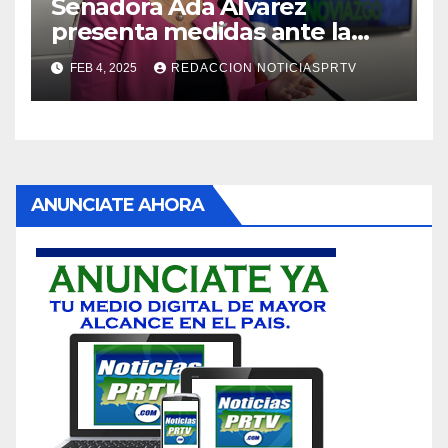
Senadora Ada Álvarez
presenta medidas ante la
violencia en el noviazgo
FEB 4, 2025
REDACCION NOTICIASPRTV
ANUNCIATE AHORA