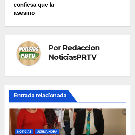
entradas
confiesa que la
asesino
Por
Redaccion
NoticiasPRTV
Entrada relacionada
NOTICIAS
ULTIMA HORA