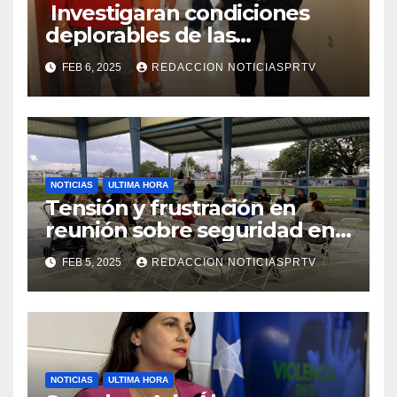
Investigaran condiciones
deplorables de las
facilidades el Departamento
FEB 6, 2025
REDACCION NOTICIASPRTV
de la Salud en Mayagüez
NOTICIAS
ULTIMA HORA
Tensión y frustración en
reunión sobre seguridad en
Reparto Metropolitano
FEB 5, 2025
REDACCION NOTICIASPRTV
NOTICIAS
ULTIMA HORA