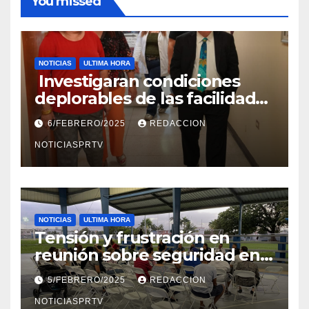
You missed
NOTICIAS
ULTIMA HORA
Investigaran condiciones
deplorables de las facilidades
el Departamento de la Salud
6/FEBRERO/2025
REDACCION
en Mayagüez
NOTICIASPRTV
NOTICIAS
ULTIMA HORA
Tensión y frustración en
reunión sobre seguridad en
Reparto Metropolitano
5/FEBRERO/2025
REDACCION
NOTICIASPRTV