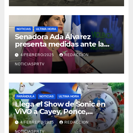
NOTICIAS
ULTIMA HORA
Senadora Ada Álvarez
presenta medidas ante la
violencia en el noviazgo
4/FEBRERO/2025
REDACCION
NOTICIASPRTV
FARÁNDULA
NOTICIAS
ULTIMA HORA
Llega el Show de Sonic en
ViVO a Cayey, Ponce,
Barceloneta y Humacao,
4/FEBRERO/2025
REDACCION
Relojes gratis para el que
NOTICIASPRTV