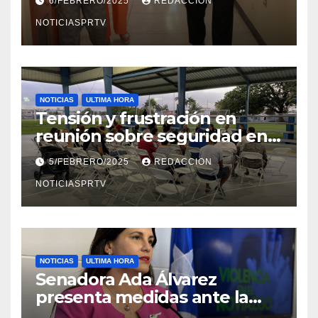
6/FEBRERO/2025
REDACCION
en Mayagüez
NOTICIASPRTV
NOTICIAS
ULTIMA HORA
Tensión y frustración en
reunión sobre seguridad en
Reparto Metropolitano
5/FEBRERO/2025
REDACCION
NOTICIASPRTV
NOTICIAS
ULTIMA HORA
Senadora Ada Álvarez
presenta medidas ante la
violencia en el noviazgo