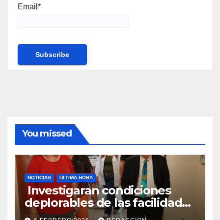
Email*
You missed
NOTICIAS
ULTIMA HORA
Investigaran condiciones
deplorables de las facilidades
el Departamento de la Salud