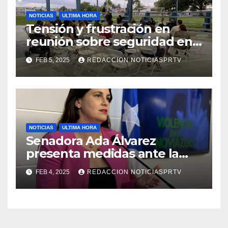
NOTICIAS
ULTIMA HORA
Tensión y frustración en
reunión sobre seguridad en
Reparto Metropolitano
FEB 5, 2025
REDACCION NOTICIASPRTV
NOTICIAS
ULTIMA HORA
Senadora Ada Álvarez
presenta medidas ante la
violencia en el noviazgo
FEB 4, 2025
REDACCION NOTICIASPRTV