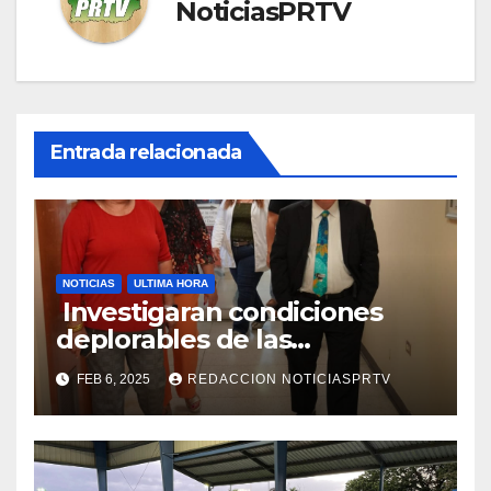
NoticiasPRTV
Entrada relacionada
NOTICIAS
ULTIMA HORA
Investigaran condiciones
deplorables de las
facilidades el Departamento
FEB 6, 2025
REDACCION NOTICIASPRTV
de la Salud en Mayagüez