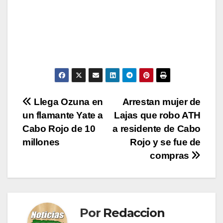
Navegación
Llega Ozuna en
Arrestan mujer de
un flamante Yate a
Lajas que robo ATH
de
Cabo Rojo de 10
a residente de Cabo
entradas
millones
Rojo y se fue de
compras
Por
Redaccion