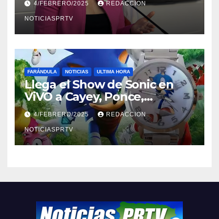
4/FEBRERO/2025
REDACCION
NOTICIASPRTV
FARÁNDULA
NOTICIAS
ULTIMA HORA
Llega el Show de Sonic en
ViVO a Cayey, Ponce,
Barceloneta y Humacao,
4/FEBRERO/2025
REDACCION
Relojes gratis para el que
compre ahora….
NOTICIASPRTV