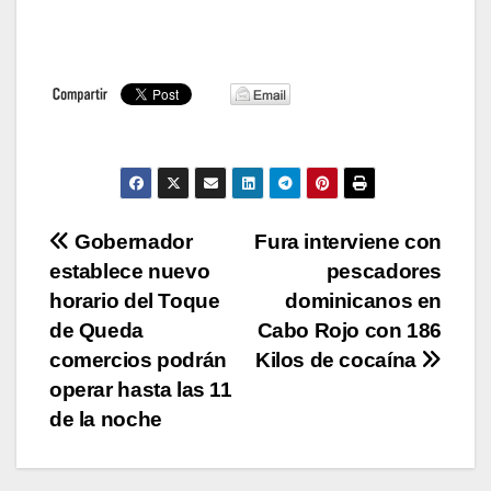
Navegación
Gobernador
Fura interviene con
establece nuevo
pescadores
de
horario del Toque
dominicanos en
entradas
de Queda
Cabo Rojo con 186
comercios podrán
Kilos de cocaína
operar hasta las 11
de la noche