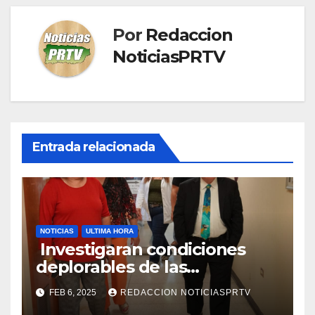
Por
Redaccion
NoticiasPRTV
Entrada relacionada
NOTICIAS
ULTIMA HORA
Investigaran condiciones
deplorables de las
facilidades el Departamento
FEB 6, 2025
REDACCION NOTICIASPRTV
de la Salud en Mayagüez