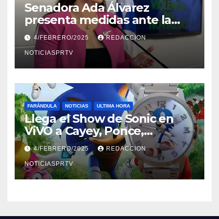
Senadora Ada Álvarez
presenta medidas ante la
violencia en el noviazgo
4/FEBRERO/2025
REDACCION
NOTICIASPRTV
FARÁNDULA
NOTICIAS
ULTIMA HORA
Llega el Show de Sonic en
ViVO a Cayey, Ponce,
Barceloneta y Humacao,
4/FEBRERO/2025
REDACCION
Relojes gratis para el que
compre ahora….
NOTICIASPRTV