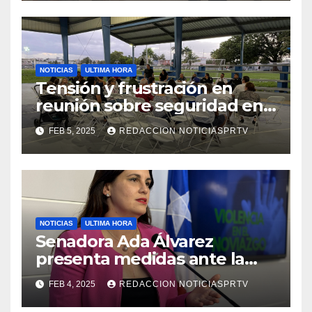
NOTICIAS
ULTIMA HORA
Tensión y frustración en
reunión sobre seguridad en
Reparto Metropolitano
FEB 5, 2025
REDACCION NOTICIASPRTV
NOTICIAS
ULTIMA HORA
Senadora Ada Álvarez
presenta medidas ante la
violencia en el noviazgo
FEB 4, 2025
REDACCION NOTICIASPRTV