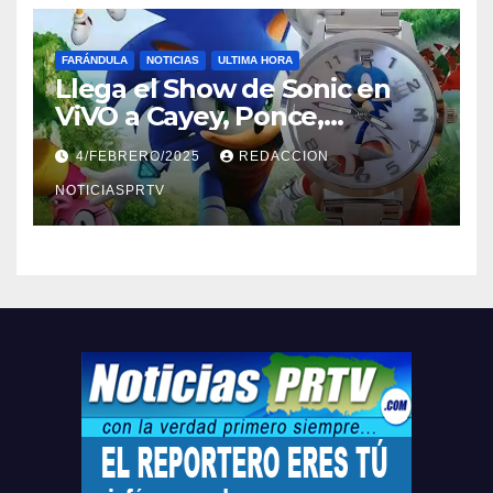
FARÁNDULA
NOTICIAS
ULTIMA HORA
Llega el Show de Sonic en
ViVO a Cayey, Ponce,
Barceloneta y Humacao,
4/FEBRERO/2025
REDACCION
Relojes gratis para el que
compre ahora….
NOTICIASPRTV