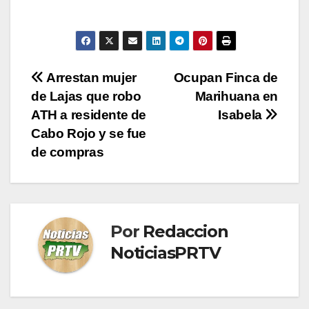
Navegación
Arrestan mujer
Ocupan Finca de
de Lajas que robo
Marihuana en
de
ATH a residente de
Isabela
entradas
Cabo Rojo y se fue
de compras
Por
Redaccion
NoticiasPRTV