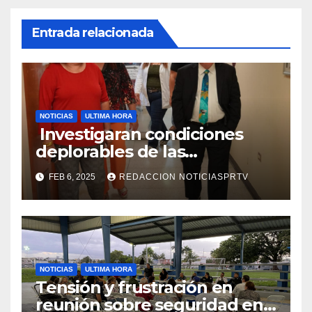
Entrada relacionada
NOTICIAS
ULTIMA HORA
Investigaran condiciones
deplorables de las
facilidades el Departamento
FEB 6, 2025
REDACCION NOTICIASPRTV
de la Salud en Mayagüez
NOTICIAS
ULTIMA HORA
Tensión y frustración en
reunión sobre seguridad en