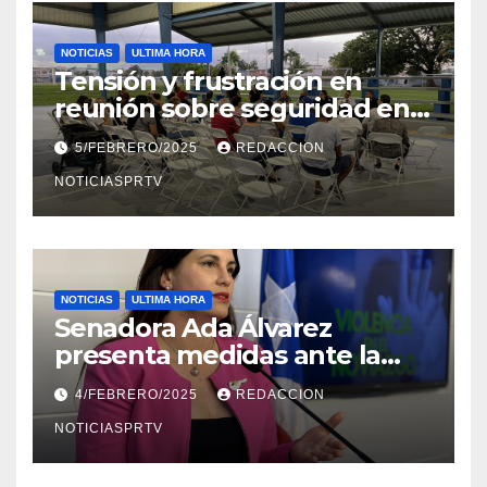
NOTICIAS
ULTIMA HORA
Tensión y frustración en
reunión sobre seguridad en
Reparto Metropolitano
5/FEBRERO/2025
REDACCION
NOTICIASPRTV
NOTICIAS
ULTIMA HORA
Senadora Ada Álvarez
presenta medidas ante la
violencia en el noviazgo
4/FEBRERO/2025
REDACCION
NOTICIASPRTV