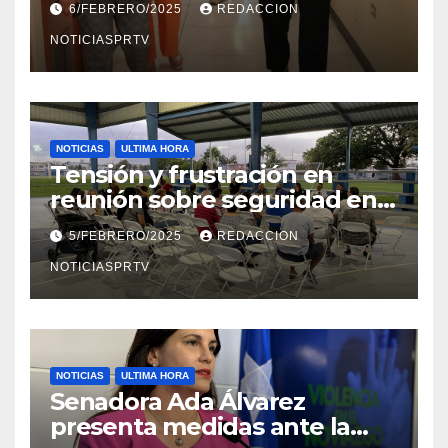
6/FEBRERO/2025
REDACCION
en Mayagüez
NOTICIASPRTV
NOTICIAS
ULTIMA HORA
Tensión y frustración en
reunión sobre seguridad en
Reparto Metropolitano
5/FEBRERO/2025
REDACCION
NOTICIASPRTV
NOTICIAS
ULTIMA HORA
Senadora Ada Álvarez
presenta medidas ante la