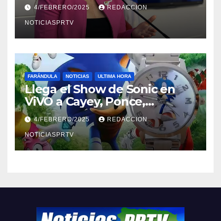
violencia en el noviazgo
4/FEBRERO/2025
REDACCION
NOTICIASPRTV
FARÁNDULA
NOTICIAS
ULTIMA HORA
Llega el Show de Sonic en
ViVO a Cayey, Ponce,
Barceloneta y Humacao,
4/FEBRERO/2025
REDACCION
Relojes gratis para el que
compre ahora….
NOTICIASPRTV