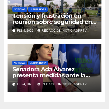
NOTICIAS
ULTIMA HORA
Tensión y frustración en
reunión sobre seguridad en
Reparto Metropolitano
FEB 5, 2025
REDACCION NOTICIASPRTV
NOTICIAS
ULTIMA HORA
Senadora Ada Álvarez
presenta medidas ante la
violencia en el noviazgo
FEB 4, 2025
REDACCION NOTICIASPRTV