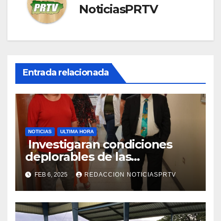
NoticiasPRTV
Entrada relacionada
NOTICIAS
ULTIMA HORA
Investigaran condiciones
deplorables de las
facilidades el Departamento
FEB 6, 2025
REDACCION NOTICIASPRTV
de la Salud en Mayagüez