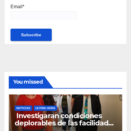
Email*
You missed
NOTICIAS
ULTIMA HORA
Investigaran condiciones
deplorables de las facilidades
el Departamento de la Salud