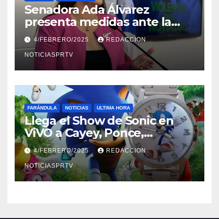
Senadora Ada Álvarez
presenta medidas ante la
violencia en el noviazgo
4/FEBRERO/2025
REDACCION
NOTICIASPRTV
FARÁNDULA
NOTICIAS
ULTIMA HORA
Llega el Show de Sonic en
ViVO a Cayey, Ponce,
Barceloneta y Humacao,
4/FEBRERO/2025
REDACCION
Relojes gratis para el que
compre ahora….
NOTICIASPRTV