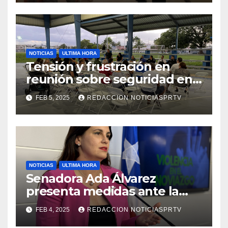
NOTICIAS
ULTIMA HORA
Tensión y frustración en
reunión sobre seguridad en
Reparto Metropolitano
FEB 5, 2025
REDACCION NOTICIASPRTV
NOTICIAS
ULTIMA HORA
Senadora Ada Álvarez
presenta medidas ante la
violencia en el noviazgo
FEB 4, 2025
REDACCION NOTICIASPRTV