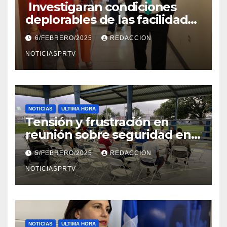
Investigaran condiciones
deplorables de las facilidades
el Departamento de la Salud
6/FEBRERO/2025
REDACCION
en Mayagüez
NOTICIASPRTV
NOTICIAS
ULTIMA HORA
Tensión y frustración en
reunión sobre seguridad en
Reparto Metropolitano
5/FEBRERO/2025
REDACCION
NOTICIASPRTV
NOTICIAS
ULTIMA HORA