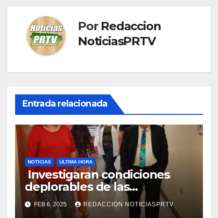
Por
Redaccion
NoticiasPRTV
Entrada relacionada
NOTICIAS
ULTIMA HORA
Investigaran condiciones
deplorables de las
facilidades el Departamento
FEB 6, 2025
REDACCION NOTICIASPRTV
de la Salud en Mayagüez