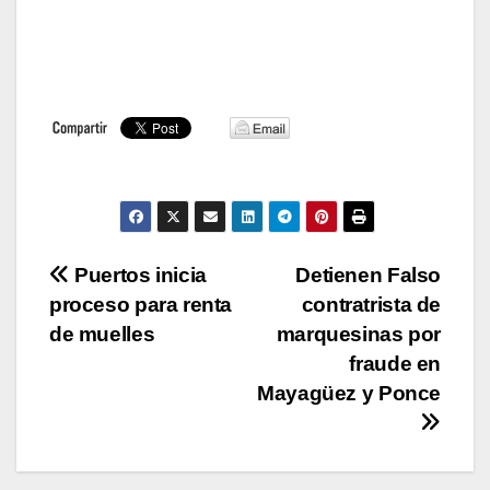
Navegación
Puertos inicia
Detienen Falso
proceso para renta
contratrista de
de
de muelles
marquesinas por
entradas
fraude en
Mayagüez y Ponce