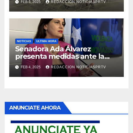
FEB 5, 2025
REDACCION NOTICIASPRTV
NOTICIAS
ULTIMA HORA
Senadora Ada Álvarez
presenta medidas ante la
violencia en el noviazgo
FEB 4, 2025
REDACCION NOTICIASPRTV
ANUNCIATE AHORA