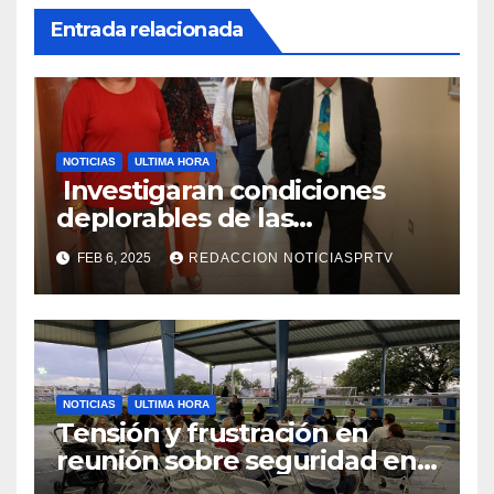
Entrada relacionada
NOTICIAS
ULTIMA HORA
Investigaran condiciones
deplorables de las
facilidades el Departamento
FEB 6, 2025
REDACCION NOTICIASPRTV
de la Salud en Mayagüez
NOTICIAS
ULTIMA HORA
Tensión y frustración en
reunión sobre seguridad en
Reparto Metropolitano