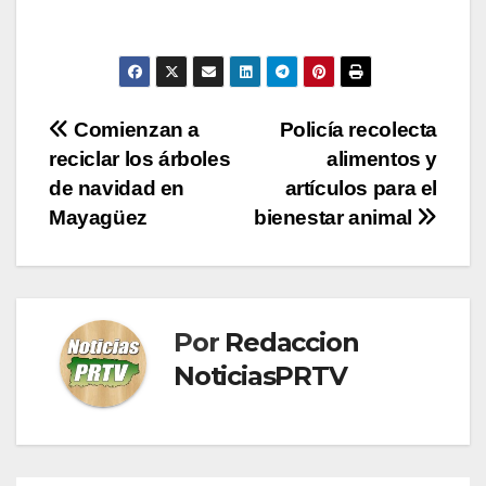
Navegación
Comienzan a
Policía recolecta
reciclar los árboles
alimentos y
de
de navidad en
artículos para el
entradas
Mayagüez
bienestar animal
Por
Redaccion
NoticiasPRTV