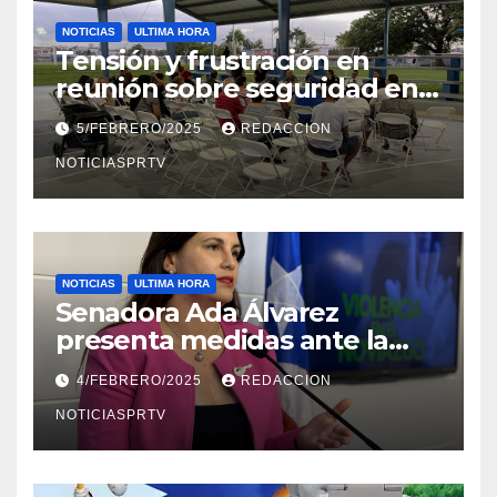
NOTICIAS
ULTIMA HORA
Tensión y frustración en
reunión sobre seguridad en
Reparto Metropolitano
5/FEBRERO/2025
REDACCION
NOTICIASPRTV
NOTICIAS
ULTIMA HORA
Senadora Ada Álvarez
presenta medidas ante la
violencia en el noviazgo
4/FEBRERO/2025
REDACCION
NOTICIASPRTV