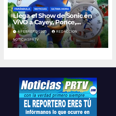
FARÁNDULA
NOTICIAS
ULTIMA HORA
Llega el Show de Sonic en
ViVO a Cayey, Ponce,
Barceloneta y Humacao,
4/FEBRERO/2025
REDACCION
Relojes gratis para el que
compre ahora….
NOTICIASPRTV