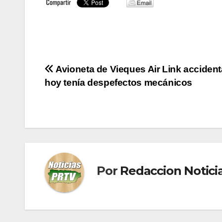
Navegación
Avioneta de Vieques Air Link acciden
hoy tenía despefectos mecánicos
de
entradas
Por
Redaccion Notic