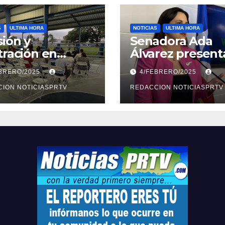
S
ULTIMA HORA
NOTICIAS
ULTIMA HORA
ión y
Senadora Ada
tración en
Álvarez present
ión sobre
medidas ante la
EBRERO/2025
4/FEBRERO/2025
ridad en
violencia en el
arto
ION NOTICIASPRTV
noviazgo
REDACCION NOTICIASPRTV
opolitano