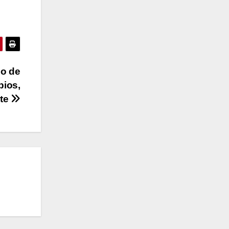
jo de
pios,
rte