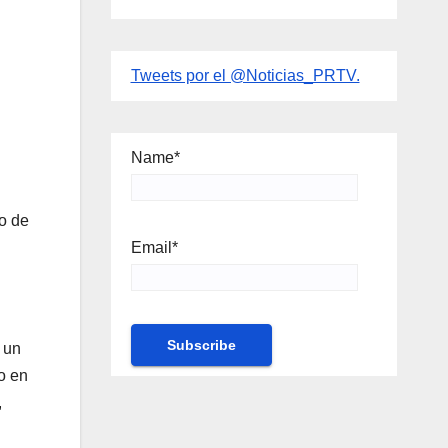
Tweets por el @Noticias_PRTV.
Name*
o de
Email*
 un
o en
,