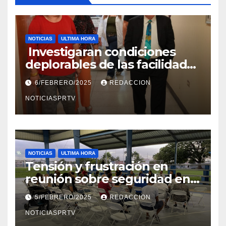
NOTICIAS
ULTIMA HORA
Investigaran condiciones
deplorables de las facilidades
el Departamento de la Salud
6/FEBRERO/2025
REDACCION
en Mayagüez
NOTICIASPRTV
NOTICIAS
ULTIMA HORA
Tensión y frustración en
reunión sobre seguridad en
Reparto Metropolitano
5/FEBRERO/2025
REDACCION
NOTICIASPRTV