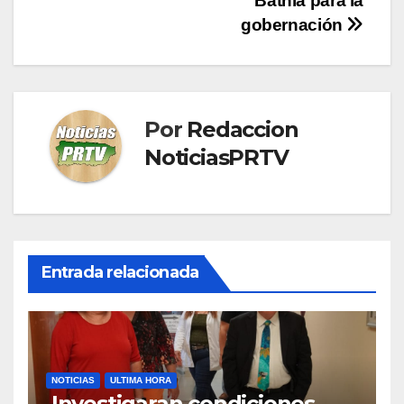
entradas
Bathia para la
gobernación
Por
Redaccion
NoticiasPRTV
Entrada relacionada
NOTICIAS
ULTIMA HORA
Investigaran condiciones