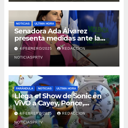
NOTICIAS
ULTIMA HORA
Senadora Ada Álvarez
presenta medidas ante la
violencia en el noviazgo
4/FEBRERO/2025
REDACCION
NOTICIASPRTV
FARÁNDULA
NOTICIAS
ULTIMA HORA
Llega el Show de Sonic en
ViVO a Cayey, Ponce,
Barceloneta y Humacao,
4/FEBRERO/2025
REDACCION
Relojes gratis para el que
compre ahora….
NOTICIASPRTV