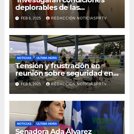
deplorables de las
facilidades el Departamento
FEB 6, 2025
REDACCION NOTICIASPRTV
de la Salud en Mayagüez
NOTICIAS
ULTIMA HORA
Tensión y frustración en
reunión sobre seguridad en
Reparto Metropolitano
FEB 5, 2025
REDACCION NOTICIASPRTV
NOTICIAS
ULTIMA HORA
Senadora Ada Álvarez