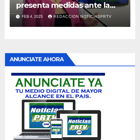
presenta medidas ante la
violencia en el noviazgo
FEB 4, 2025
REDACCION NOTICIASPRTV
ANUNCIATE AHORA