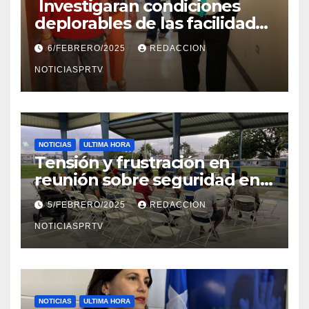
Investigaran condiciones
deplorables de las facilidades
el Departamento de la Salud
6/FEBRERO/2025
REDACCION
en Mayagüez
NOTICIASPRTV
NOTICIAS
ULTIMA HORA
Tensión y frustración en
reunión sobre seguridad en
Reparto Metropolitano
5/FEBRERO/2025
REDACCION
NOTICIASPRTV
NOTICIAS
ULTIMA HORA