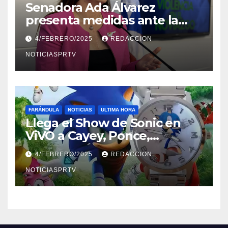
Senadora Ada Álvarez
presenta medidas ante la
violencia en el noviazgo
4/FEBRERO/2025
REDACCION
NOTICIASPRTV
FARÁNDULA
NOTICIAS
ULTIMA HORA
Llega el Show de Sonic en
ViVO a Cayey, Ponce,
Barceloneta y Humacao,
4/FEBRERO/2025
REDACCION
Relojes gratis para el que
compre ahora….
NOTICIASPRTV