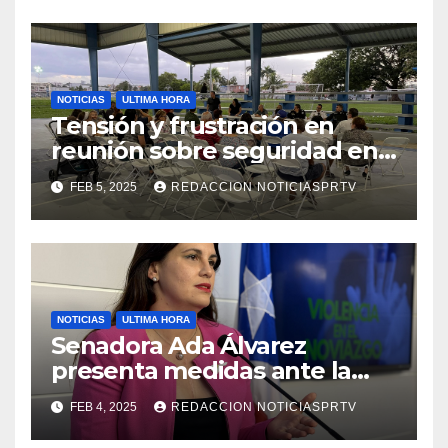
NOTICIAS
ULTIMA HORA
Tensión y frustración en
reunión sobre seguridad en
Reparto Metropolitano
FEB 5, 2025
REDACCION NOTICIASPRTV
NOTICIAS
ULTIMA HORA
Senadora Ada Álvarez
presenta medidas ante la
violencia en el noviazgo
FEB 4, 2025
REDACCION NOTICIASPRTV