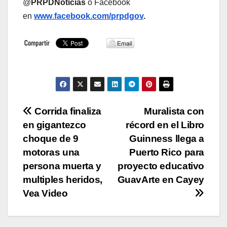
@
PRPDNoticias
o Facebook
en
www
.
facebook.com/prpdgov
.
Navegación
Corrida finaliza
Muralista con
en gigantezco
récord en el Libro
de
choque de 9
Guinness llega a
entradas
motoras una
Puerto Rico para
persona muerta y
proyecto educativo
multiples heridos,
GuavArte en Cayey
Vea Video