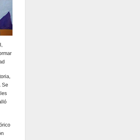
l,
formar
dad
oria,
. Se
ales
lló
órico
ón