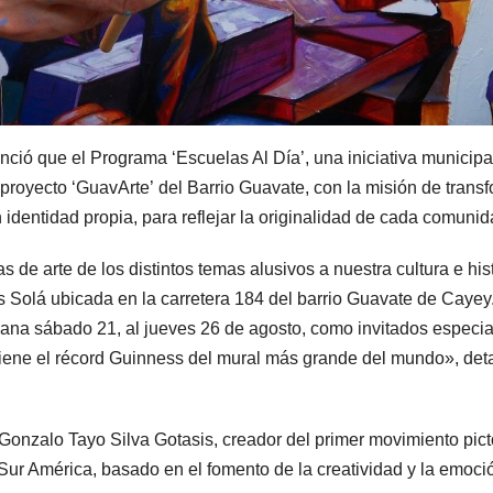
ció que el Programa ‘Escuelas Al Día’, una iniciativa municipa
proyecto ‘GuavArte’ del Barrio Guavate, con la misión de trans
 identidad propia, para reflejar la originalidad de cada comuni
 de arte de los distintos temas alusivos a nuestra cultura e hist
es Solá ubicada en la carretera 184 del barrio Guavate de Cayey
añana sábado 21, al jueves 26 de agosto, como invitados especi
tiene el récord Guinness del mural más grande del mundo», deta
r Gonzalo Tayo Silva Gotasis, creador del primer movimiento pict
 Sur América, basado en el fomento de la creatividad y la emoci