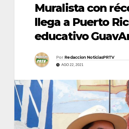
Muralista con réc
llega a Puerto Ri
educativo GuavAr
Por
Redaccion NoticiasPRTV
AGO 22, 2021