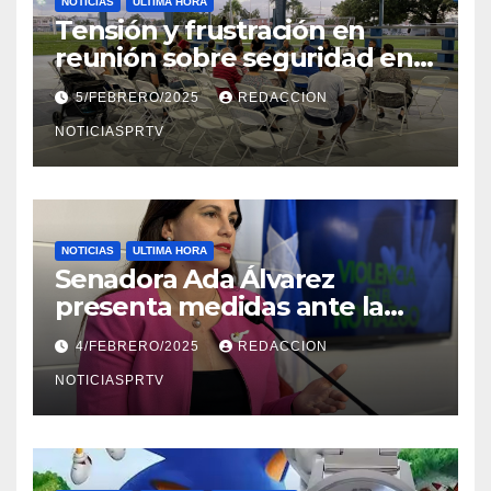
NOTICIAS
ULTIMA HORA
Tensión y frustración en
reunión sobre seguridad en
Reparto Metropolitano
5/FEBRERO/2025
REDACCION
NOTICIASPRTV
NOTICIAS
ULTIMA HORA
Senadora Ada Álvarez
presenta medidas ante la
violencia en el noviazgo
4/FEBRERO/2025
REDACCION
NOTICIASPRTV