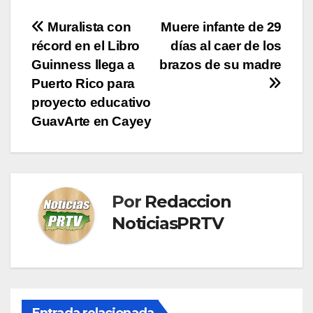
Navegación
Muralista con
Muere infante de 29
récord en el Libro
días al caer de los
de
Guinness llega a
brazos de su madre
entradas
Puerto Rico para
proyecto educativo
GuavArte en Cayey
Por
Redaccion
NoticiasPRTV