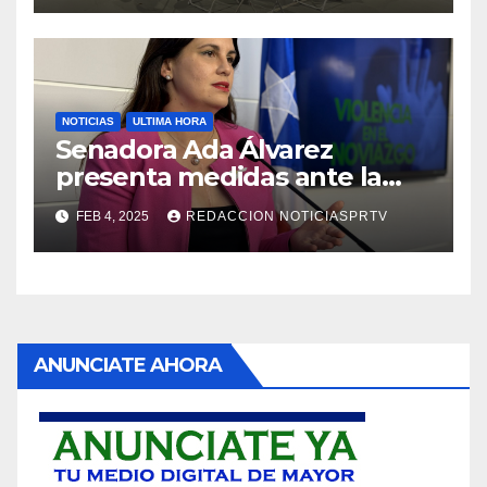
NOTICIAS
ULTIMA HORA
Senadora Ada Álvarez
presenta medidas ante la
violencia en el noviazgo
FEB 4, 2025
REDACCION NOTICIASPRTV
ANUNCIATE AHORA