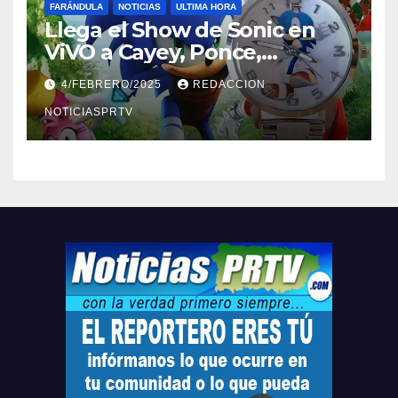
FARÁNDULA
NOTICIAS
ULTIMA HORA
Llega el Show de Sonic en
ViVO a Cayey, Ponce,
Barceloneta y Humacao,
4/FEBRERO/2025
REDACCION
Relojes gratis para el que
compre ahora….
NOTICIASPRTV