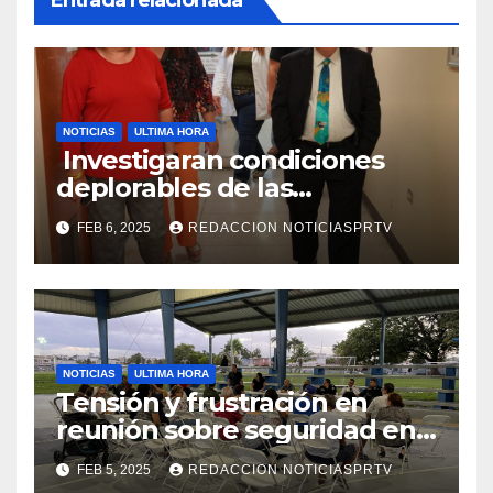
Entrada relacionada
NOTICIAS
ULTIMA HORA
Investigaran condiciones
deplorables de las
facilidades el Departamento
FEB 6, 2025
REDACCION NOTICIASPRTV
de la Salud en Mayagüez
NOTICIAS
ULTIMA HORA
Tensión y frustración en
reunión sobre seguridad en
Reparto Metropolitano
FEB 5, 2025
REDACCION NOTICIASPRTV