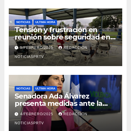
NOTICIAS
ULTIMA HORA
Tensión y frustración en
reunión sobre seguridad en
Reparto Metropolitano
5/FEBRERO/2025
REDACCION
NOTICIASPRTV
NOTICIAS
ULTIMA HORA
Senadora Ada Álvarez
presenta medidas ante la
violencia en el noviazgo
4/FEBRERO/2025
REDACCION
NOTICIASPRTV