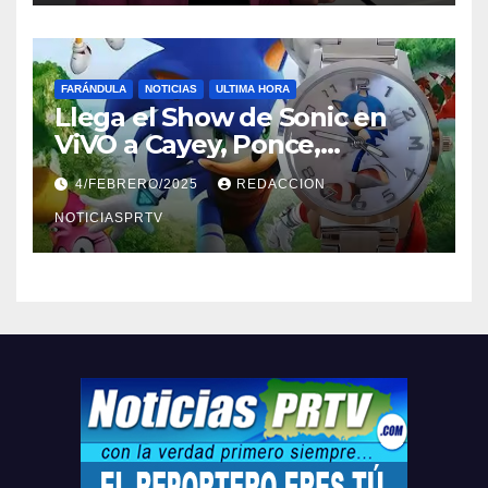
FARÁNDULA
NOTICIAS
ULTIMA HORA
Llega el Show de Sonic en
ViVO a Cayey, Ponce,
Barceloneta y Humacao,
4/FEBRERO/2025
REDACCION
Relojes gratis para el que
compre ahora….
NOTICIASPRTV