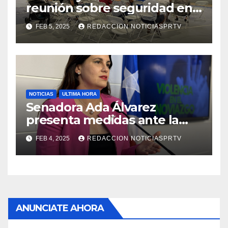
reunión sobre seguridad en
Reparto Metropolitano
FEB 5, 2025
REDACCION NOTICIASPRTV
NOTICIAS
ULTIMA HORA
Senadora Ada Álvarez
presenta medidas ante la
violencia en el noviazgo
FEB 4, 2025
REDACCION NOTICIASPRTV
ANUNCIATE AHORA