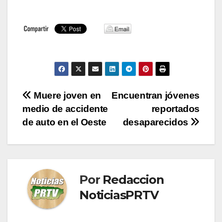
Navegación
Muere joven en
Encuentran jóvenes
medio de accidente
reportados
de
de auto en el Oeste
desaparecidos
entradas
Por
Redaccion
NoticiasPRTV