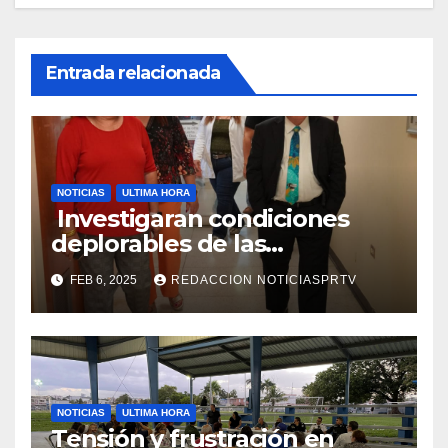
Entrada relacionada
NOTICIAS
ULTIMA HORA
Investigaran condiciones
deplorables de las
facilidades el Departamento
FEB 6, 2025
REDACCION NOTICIASPRTV
de la Salud en Mayagüez
NOTICIAS
ULTIMA HORA
Tensión y frustración en