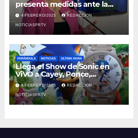
presenta medidas ante la
violencia en el noviazgo
4/FEBRERO/2025
REDACCION
NOTICIASPRTV
FARÁNDULA
NOTICIAS
ULTIMA HORA
Llega el Show de Sonic en
ViVO a Cayey, Ponce,
Barceloneta y Humacao,
4/FEBRERO/2025
REDACCION
Relojes gratis para el que
compre ahora….
NOTICIASPRTV