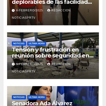
deplorables de las facilidades
el Departamento de la Salud
6/FEBRERO/2025
REDACCION
en Mayagüez
NOTICIASPRTV
NOTICIAS
ULTIMA HORA
Tensión y frustración en
reunión sobre seguridad en
Reparto Metropolitano
5/FEBRERO/2025
REDACCION
NOTICIASPRTV
NOTICIAS
ULTIMA HORA
Senadora Ada Álvarez