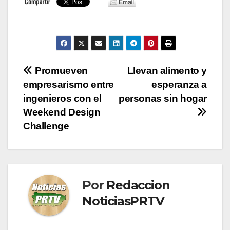
Navegación
Promueven
Llevan alimento y
empresarismo entre
esperanza a
de
ingenieros con el
personas sin hogar
entradas
Weekend Design
Challenge
Por
Redaccion
NoticiasPRTV