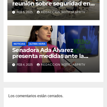
reunión sobre seguridad en
Reparto Metropolitano
FEB 5, 2025
REDACCION NOTICIASPRTV
NOTICIAS
ULTIMA HORA
Senadora Ada Álvarez
presenta medidas ante la
violencia en el noviazgo
FEB 4, 2025
REDACCION NOTICIASPRTV
Los comentarios están cerrados.