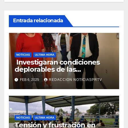
Entrada relacionada
NOTICIAS
ULTIMA HORA
Investigaran condiciones
deplorables de las
facilidades el Departamento
FEB 6, 2025
REDACCION NOTICIASPRTV
de la Salud en Mayagüez
NOTICIAS
ULTIMA HORA
Tensión y frustración en