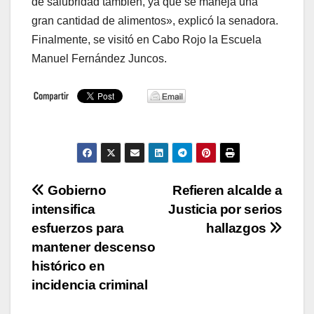
de salubridad también, ya que se maneja una
gran cantidad de alimentos», explicó la senadora.
Finalmente, se visitó en Cabo Rojo la Escuela
Manuel Fernández Juncos.
Navegación
Gobierno
Refieren alcalde a
intensifica
Justicia por serios
de
esfuerzos para
hallazgos
entradas
mantener descenso
histórico en
incidencia criminal