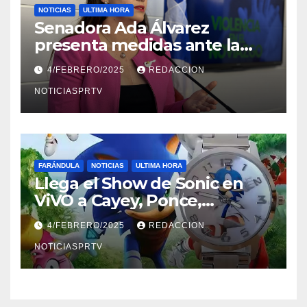
NOTICIAS
ULTIMA HORA
Senadora Ada Álvarez
presenta medidas ante la
violencia en el noviazgo
4/FEBRERO/2025
REDACCION
NOTICIASPRTV
FARÁNDULA
NOTICIAS
ULTIMA HORA
Llega el Show de Sonic en
ViVO a Cayey, Ponce,
Barceloneta y Humacao,
4/FEBRERO/2025
REDACCION
Relojes gratis para el que
compre ahora….
NOTICIASPRTV