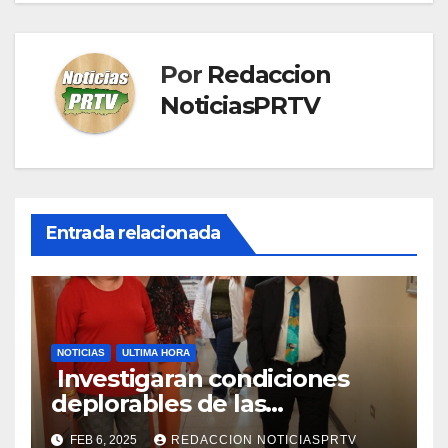
Por
Redaccion
NoticiasPRTV
Entrada relacionada
NOTICIAS
ULTIMA HORA
Investigaran condiciones
deplorables de las
facilidades el Departamento
FEB 6, 2025
REDACCION NOTICIASPRTV