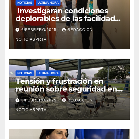
NOTICIAS
ULTIMA HORA
Investigaran condiciones
deplorables de las facilidades
el Departamento de la Salud
6/FEBRERO/2025
REDACCION
en Mayagüez
NOTICIASPRTV
NOTICIAS
ULTIMA HORA
Tensión y frustración en
reunión sobre seguridad en
Reparto Metropolitano
5/FEBRERO/2025
REDACCION
NOTICIASPRTV