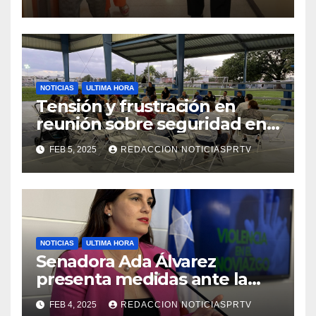
de la Salud en Mayagüez
NOTICIAS
ULTIMA HORA
Tensión y frustración en
reunión sobre seguridad en
Reparto Metropolitano
FEB 5, 2025
REDACCION NOTICIASPRTV
NOTICIAS
ULTIMA HORA
Senadora Ada Álvarez
presenta medidas ante la
violencia en el noviazgo
FEB 4, 2025
REDACCION NOTICIASPRTV