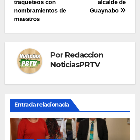
entradas
traqueteos con
alcalde de
nombramientos de
Guaynabo
maestros
Por
Redaccion
NoticiasPRTV
Entrada relacionada