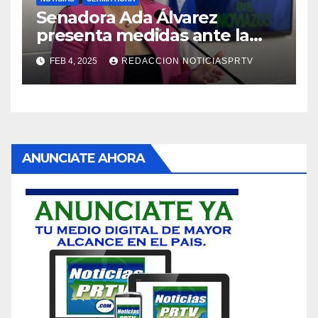
Senadora Ada Álvarez
presenta medidas ante la
violencia en el noviazgo
FEB 4, 2025
REDACCION NOTICIASPRTV
ANUNCIATE AHORA