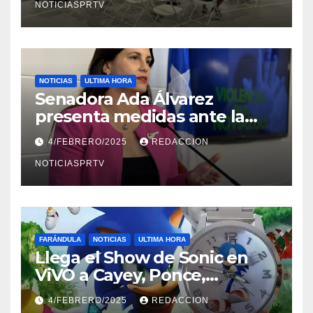
NOTICIASPRTV
NOTICIAS
ULTIMA HORA
Senadora Ada Álvarez
presenta medidas ante la
violencia en el noviazgo
4/FEBRERO/2025
REDACCION
NOTICIASPRTV
FARÁNDULA
NOTICIAS
ULTIMA HORA
Llega el Show de Sonic en
ViVO a Cayey, Ponce,
Barceloneta y Humacao,
4/FEBRERO/2025
REDACCION
Relojes gratis para el que