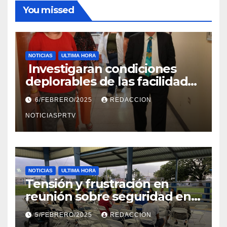
You missed
NOTICIAS
ULTIMA HORA
Investigaran condiciones
deplorables de las facilidades
el Departamento de la Salud
6/FEBRERO/2025
REDACCION
en Mayagüez
NOTICIASPRTV
NOTICIAS
ULTIMA HORA
Tensión y frustración en
reunión sobre seguridad en
Reparto Metropolitano
5/FEBRERO/2025
REDACCION