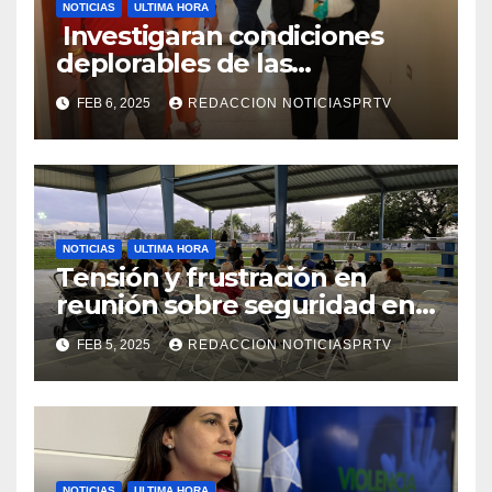
NOTICIAS
ULTIMA HORA
Investigaran condiciones
deplorables de las
facilidades el Departamento
FEB 6, 2025
REDACCION NOTICIASPRTV
de la Salud en Mayagüez
NOTICIAS
ULTIMA HORA
Tensión y frustración en
reunión sobre seguridad en
Reparto Metropolitano
FEB 5, 2025
REDACCION NOTICIASPRTV
NOTICIAS
ULTIMA HORA