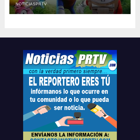
compre ahora….
NOTICIASPRTV