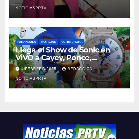
NOTICIASPRTV
FARÁNDULA
NOTICIAS
ULTIMA HORA
Llega el Show de Sonic en
ViVO a Cayey, Ponce,
Barceloneta y Humacao,
4/FEBRERO/2025
REDACCION
Relojes gratis para el que
compre ahora….
NOTICIASPRTV