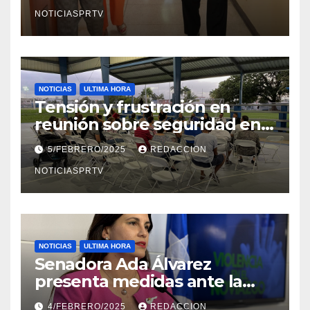
en Mayagüez
NOTICIASPRTV
NOTICIAS
ULTIMA HORA
Tensión y frustración en
reunión sobre seguridad en
Reparto Metropolitano
5/FEBRERO/2025
REDACCION
NOTICIASPRTV
NOTICIAS
ULTIMA HORA
Senadora Ada Álvarez
presenta medidas ante la
violencia en el noviazgo
4/FEBRERO/2025
REDACCION