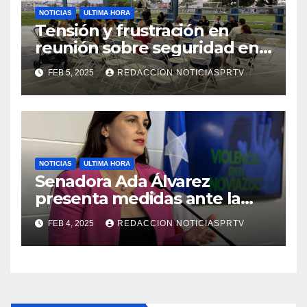
NOTICIAS
ULTIMA HORA
Tensión y frustración en
reunión sobre seguridad en
Reparto Metropolitano
FEB 5, 2025
REDACCION NOTICIASPRTV
NOTICIAS
ULTIMA HORA
Senadora Ada Álvarez
presenta medidas ante la
violencia en el noviazgo
FEB 4, 2025
REDACCION NOTICIASPRTV