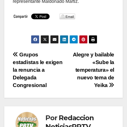
representante Maldonado Martiz.
Navegación
Grupos
Alegre y bailable
estadistas le exigen
«Sube la
de
la renuncia a
temperatura» el
entradas
Delegada
nuevo tema de
Congresional
Yeika
Por
Redaccion
NoticiasPRTV