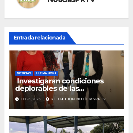
Entrada relacionada
NOTICIAS
ULTIMA HORA
Investigaran condiciones
deplorables de las
facilidades el Departamento
FEB 6, 2025
REDACCION NOTICIASPRTV
de la Salud en Mayagüez