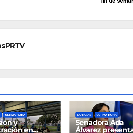
fin de sem
iasPRTV
ULTIMA HORA
NOTICIAS
ULTIMA HORA
ión y
Senadora Ada
tración en
Álvarez present