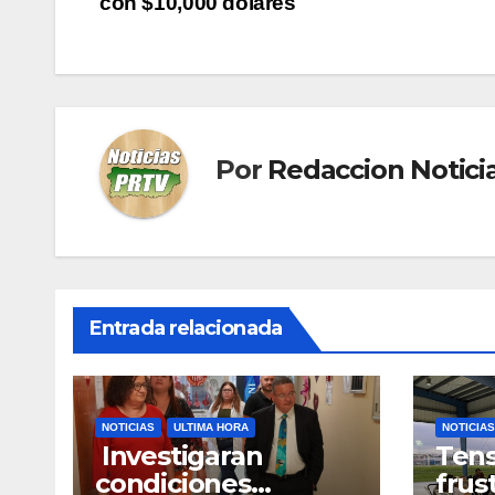
con $10,000 dólares
de
entradas
Por
Redaccion Notic
Entrada relacionada
NOTICIAS
ULTIMA HORA
NOTICIAS
Investigaran
Tens
condiciones
frus