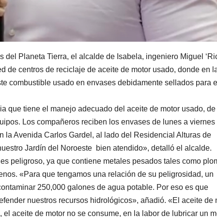
del Planeta Tierra, el alcalde de Isabela, ingeniero Miguel ‘Ri
ed de centros de reciclaje de aceite de motor usado, donde en l
este combustible usado en envases debidamente sellados para e
ia que tiene el manejo adecuado del aceite de motor usado, de
 equipos. Los compañeros reciben los envases de lunes a viernes
n la Avenida Carlos Gardel, al lado del Residencial Alturas de
nuestro Jardín del Noroeste bien atendido», detalló el alcalde.
 es peligroso, ya que contiene metales pesados tales como plo
enos. «Para que tengamos una relación de su peligrosidad, un
contaminar 250,000 galones de agua potable. Por eso es que
efender nuestros recursos hidrológicos», añadió. «El aceite de
, el aceite de motor no se consume, en la labor de lubricar un m