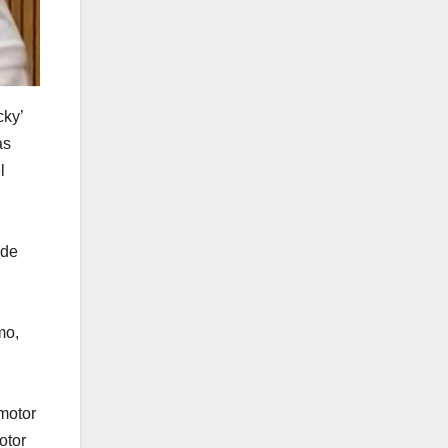
cky’
as
l
 de
mo,
 motor
otor