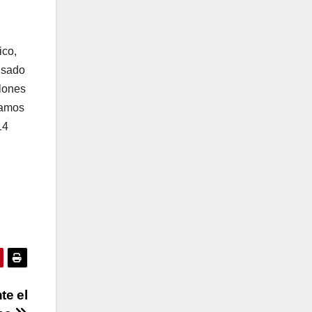
ico,
 usado
lones
tamos
14
te el