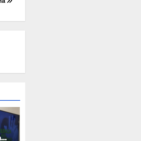
ana
a