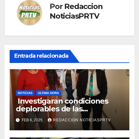
Por
Redaccion
NoticiasPRTV
Entrada relacionada
NOTICIAS
ULTIMA HORA
Investigaran condiciones
deplorables de las
facilidades el Departamento
FEB 6, 2025
REDACCION NOTICIASPRTV
de la Salud en Mayagüez