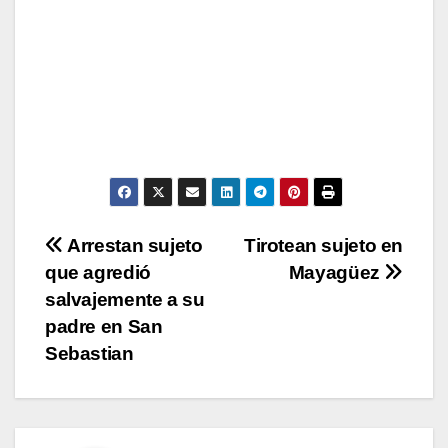
Navegación
Arrestan sujeto
Tirotean sujeto en
que agredió
Mayagüez
de
salvajemente a su
entradas
padre en San
Sebastian