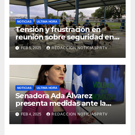
NOTICIAS
ULTIMA HORA
Tensión y frustración en
reunión sobre seguridad en
Reparto Metropolitano
FEB 5, 2025
REDACCION NOTICIASPRTV
NOTICIAS
ULTIMA HORA
Senadora Ada Álvarez
presenta medidas ante la
violencia en el noviazgo
FEB 4, 2025
REDACCION NOTICIASPRTV