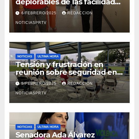
deplorables de las facilidades
el Departamento de la Salud
6/FEBRERO/2025
REDACCION
en Mayagüez
NOTICIASPRTV
NOTICIAS
ULTIMA HORA
Tensión y frustración en
reunión sobre seguridad en
Reparto Metropolitano
5/FEBRERO/2025
REDACCION
NOTICIASPRTV
NOTICIAS
ULTIMA HORA
Senadora Ada Álvarez