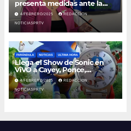
presenta medidas ante la
violencia en el noviazgo
4/FEBRERO/2025
REDACCION
NOTICIASPRTV
FARÁNDULA
NOTICIAS
ULTIMA HORA
Llega el Show de Sonic en
ViVO a Cayey, Ponce,
Barceloneta y Humacao,
4/FEBRERO/2025
REDACCION
Relojes gratis para el que
compre ahora….
NOTICIASPRTV