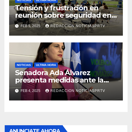
NOTICIAS
ULTIMA HORA
Tensión y frustración en
reunión sobre seguridad en
Reparto Metropolitano
FEB 5, 2025
REDACCION NOTICIASPRTV
NOTICIAS
ULTIMA HORA
Senadora Ada Álvarez
presenta medidas ante la
violencia en el noviazgo
FEB 4, 2025
REDACCION NOTICIASPRTV
ANUNCIATE AHORA