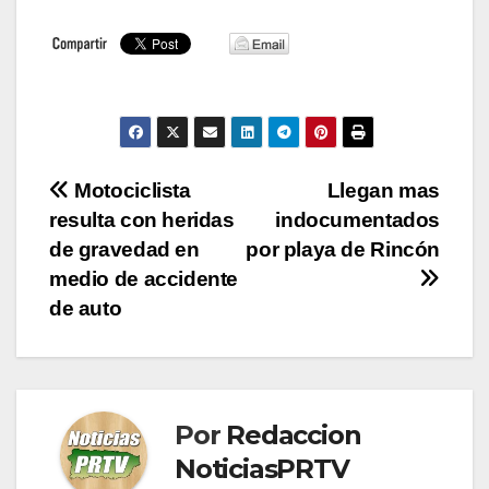
Navegación
Motociclista
Llegan mas
resulta con heridas
indocumentados
de
de gravedad en
por playa de Rincón
entradas
medio de accidente
de auto
Por
Redaccion
NoticiasPRTV