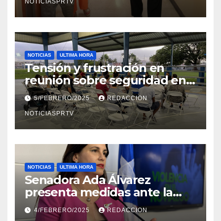
NOTICIASPRTV
NOTICIAS
ULTIMA HORA
Tensión y frustración en
reunión sobre seguridad en
Reparto Metropolitano
5/FEBRERO/2025
REDACCION
NOTICIASPRTV
NOTICIAS
ULTIMA HORA
Senadora Ada Álvarez
presenta medidas ante la
violencia en el noviazgo
4/FEBRERO/2025
REDACCION