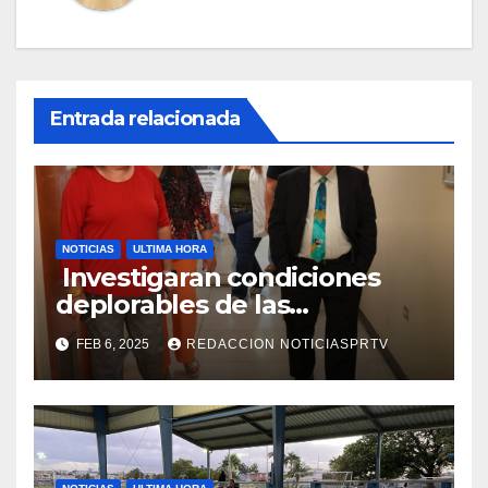
Entrada relacionada
NOTICIAS
ULTIMA HORA
Investigaran condiciones
deplorables de las
facilidades el Departamento
FEB 6, 2025
REDACCION NOTICIASPRTV
de la Salud en Mayagüez