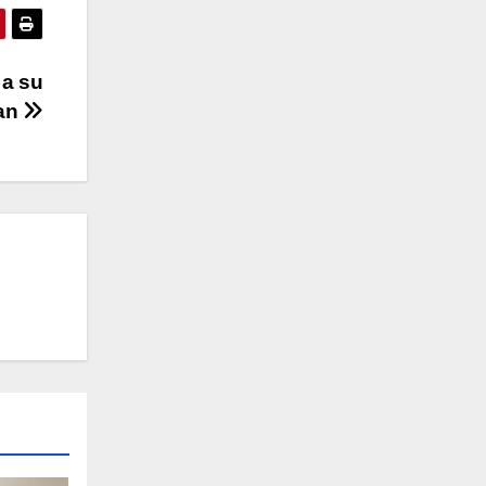
 a su
ian