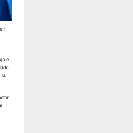
tor
oja e
ucido
a su
octor
al