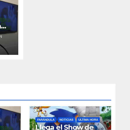
a
N
FARÁNDULA
NOTICIAS
ULTIMA HORA
Llega el Show de