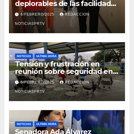
deplorables de las facilidades
el Departamento de la Salud
6/FEBRERO/2025
REDACCION
en Mayagüez
NOTICIASPRTV
NOTICIAS
ULTIMA HORA
Tensión y frustración en
reunión sobre seguridad en
Reparto Metropolitano
5/FEBRERO/2025
REDACCION
NOTICIASPRTV
NOTICIAS
ULTIMA HORA
Senadora Ada Álvarez