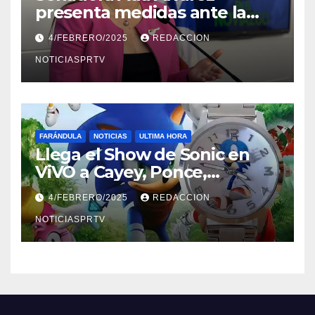
presenta medidas ante la
violencia en el noviazgo
4/FEBRERO/2025
REDACCION
NOTICIASPRTV
FARÁNDULA
NOTICIAS
ULTIMA HORA
Llega el Show de Sonic en
ViVO a Cayey, Ponce,
Barceloneta y Humacao,
4/FEBRERO/2025
REDACCION
Relojes gratis para el que
compre ahora….
NOTICIASPRTV