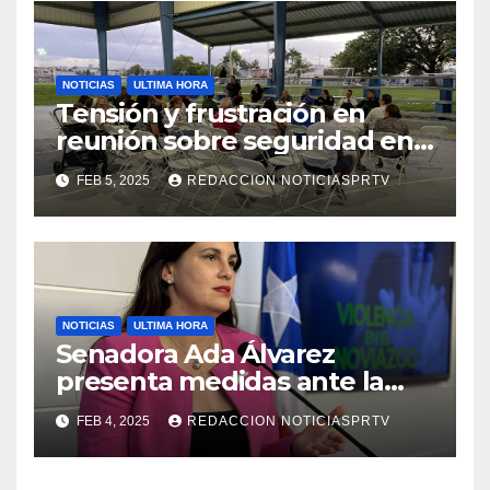
NOTICIAS
ULTIMA HORA
Tensión y frustración en
reunión sobre seguridad en
Reparto Metropolitano
FEB 5, 2025
REDACCION NOTICIASPRTV
NOTICIAS
ULTIMA HORA
Senadora Ada Álvarez
presenta medidas ante la
violencia en el noviazgo
FEB 4, 2025
REDACCION NOTICIASPRTV