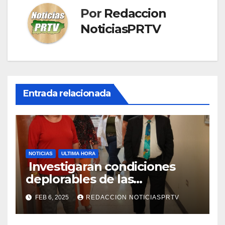
Por
Redaccion
NoticiasPRTV
Entrada relacionada
NOTICIAS
ULTIMA HORA
Investigaran condiciones
deplorables de las
facilidades el Departamento
FEB 6, 2025
REDACCION NOTICIASPRTV
de la Salud en Mayagüez