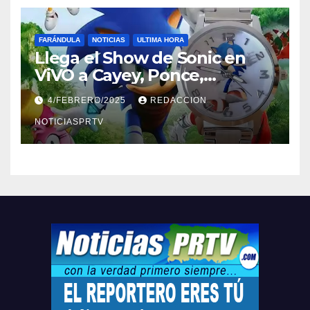
FARÁNDULA
NOTICIAS
ULTIMA HORA
Llega el Show de Sonic en
ViVO a Cayey, Ponce,
Barceloneta y Humacao,
4/FEBRERO/2025
REDACCION
Relojes gratis para el que
compre ahora….
NOTICIASPRTV