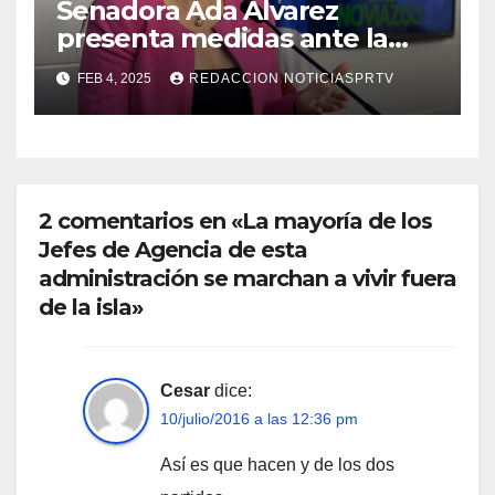
Senadora Ada Álvarez
presenta medidas ante la
violencia en el noviazgo
FEB 4, 2025
REDACCION NOTICIASPRTV
2 comentarios en «La mayoría de los
Jefes de Agencia de esta
administración se marchan a vivir fuera
de la isla»
Cesar
dice:
10/julio/2016 a las 12:36 pm
Así es que hacen y de los dos