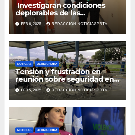
Investigaran condiciones
deplorables de las
facilidades el Departamento
FEB 6, 2025
REDACCION NOTICIASPRTV
de la Salud en Mayagüez
NOTICIAS
ULTIMA HORA
Tensión y frustración en
reunión sobre seguridad en
Reparto Metropolitano
FEB 5, 2025
REDACCION NOTICIASPRTV
NOTICIAS
ULTIMA HORA