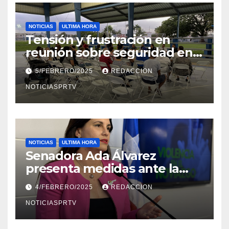
NOTICIAS
ULTIMA HORA
Tensión y frustración en
reunión sobre seguridad en
Reparto Metropolitano
5/FEBRERO/2025
REDACCION
NOTICIASPRTV
NOTICIAS
ULTIMA HORA
Senadora Ada Álvarez
presenta medidas ante la
violencia en el noviazgo
4/FEBRERO/2025
REDACCION
NOTICIASPRTV