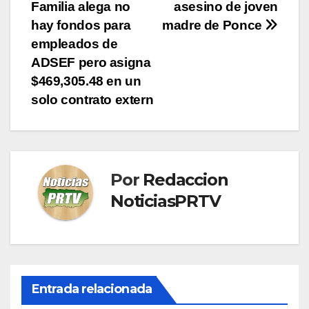
Familia alega no
asesino de joven
de
hay fondos para
madre de Ponce
entradas
empleados de
ADSEF pero asigna
$469,305.48 en un
solo contrato extern
Por
Redaccion
NoticiasPRTV
Entrada relacionada