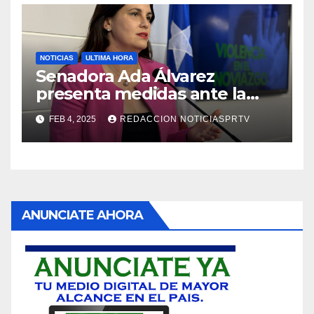
NOTICIAS
ULTIMA HORA
Senadora Ada Álvarez
presenta medidas ante la
violencia en el noviazgo
FEB 4, 2025
REDACCION NOTICIASPRTV
ANUNCIATE AHORA