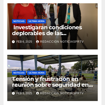
NOTICIAS
ULTIMA HORA
Investigaran condiciones
deplorables de las
facilidades el Departamento
FEB 6, 2025
REDACCION NOTICIASPRTV
de la Salud en Mayagüez
NOTICIAS
ULTIMA HORA
Tensión y frustración en
reunión sobre seguridad en
Reparto Metropolitano
FEB 5, 2025
REDACCION NOTICIASPRTV