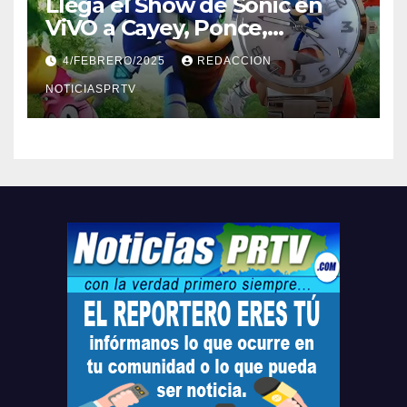
Llega el Show de Sonic en
ViVO a Cayey, Ponce,
Barceloneta y Humacao,
4/FEBRERO/2025
REDACCION
Relojes gratis para el que
compre ahora….
NOTICIASPRTV