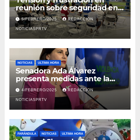
reunión sobre seguridad en
Reparto Metropolitano
5/FEBRERO/2025
REDACCION
NOTICIASPRTV
NOTICIAS
ULTIMA HORA
Senadora Ada Álvarez
presenta medidas ante la
violencia en el noviazgo
4/FEBRERO/2025
REDACCION
NOTICIASPRTV
FARÁNDULA
NOTICIAS
ULTIMA HORA