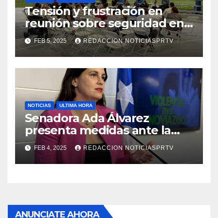
Tensión y frustración en
reunión sobre seguridad en
Reparto Metropolitano
FEB 5, 2025
REDACCION NOTICIASPRTV
NOTICIAS
ULTIMA HORA
Senadora Ada Álvarez
presenta medidas ante la
violencia en el noviazgo
FEB 4, 2025
REDACCION NOTICIASPRTV
ANUNCIATE AHORA