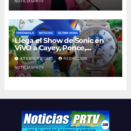
NOTICIASPRTV
FARÁNDULA
NOTICIAS
ULTIMA HORA
Llega el Show de Sonic en
ViVO a Cayey, Ponce,
Barceloneta y Humacao,
4/FEBRERO/2025
REDACCION
Relojes gratis para el que
compre ahora….
NOTICIASPRTV