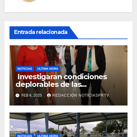
Entrada relacionada
NOTICIAS
ULTIMA HORA
Investigaran condiciones
deplorables de las
facilidades el Departamento
FEB 6, 2025
REDACCION NOTICIASPRTV
de la Salud en Mayagüez
NOTICIAS
ULTIMA HORA