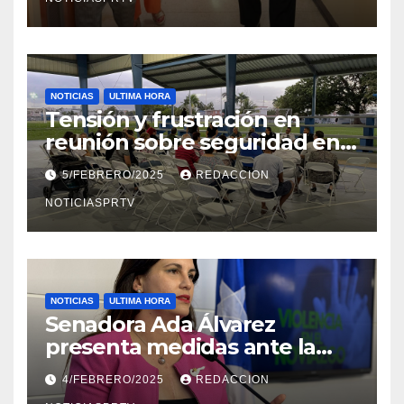
NOTICIAS
ULTIMA HORA
Tensión y frustración en
reunión sobre seguridad en
Reparto Metropolitano
5/FEBRERO/2025
REDACCION
NOTICIASPRTV
NOTICIAS
ULTIMA HORA
Senadora Ada Álvarez
presenta medidas ante la
violencia en el noviazgo
4/FEBRERO/2025
REDACCION