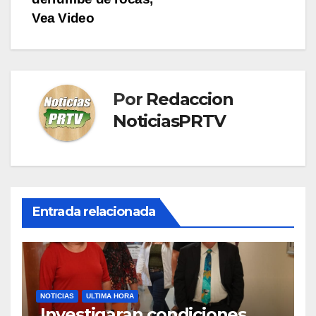
entradas
Vea Video
Por
Redaccion
NoticiasPRTV
Entrada relacionada
NOTICIAS
ULTIMA HORA
Investigaran condiciones