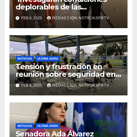
deplorables de las
facilidades el Departamento
FEB 6, 2025
REDACCION NOTICIASPRTV
de la Salud en Mayagüez
NOTICIAS
ULTIMA HORA
Tensión y frustración en
reunión sobre seguridad en
Reparto Metropolitano
FEB 5, 2025
REDACCION NOTICIASPRTV
NOTICIAS
ULTIMA HORA
Senadora Ada Álvarez