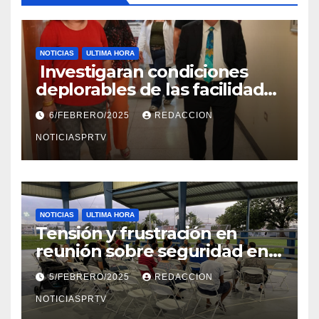
NOTICIAS
ULTIMA HORA
Investigaran condiciones
deplorables de las facilidades
el Departamento de la Salud
6/FEBRERO/2025
REDACCION
en Mayagüez
NOTICIASPRTV
NOTICIAS
ULTIMA HORA
Tensión y frustración en
reunión sobre seguridad en
Reparto Metropolitano
5/FEBRERO/2025
REDACCION
NOTICIASPRTV