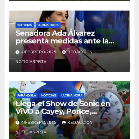
NOTICIAS
ULTIMA HORA
Senadora Ada Álvarez
presenta medidas ante la
violencia en el noviazgo
4/FEBRERO/2025
REDACCION
NOTICIASPRTV
FARÁNDULA
NOTICIAS
ULTIMA HORA
Llega el Show de Sonic en
ViVO a Cayey, Ponce,
Barceloneta y Humacao,
4/FEBRERO/2025
REDACCION
Relojes gratis para el que
compre ahora….
NOTICIASPRTV