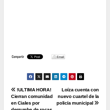
Navegación
!ULTIMA HORA!
Loíza cuenta con
Cierran comunidad
nuevo cuartel de la
de
en Ciales por
policía municipal
derrumbe de rocas,