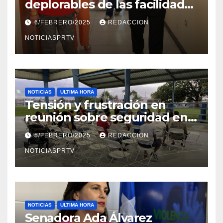
deplorables de las facilidades
el Departamento de la Salud
6/FEBRERO/2025
REDACCION
en Mayagüez
NOTICIASPRTV
NOTICIAS
ULTIMA HORA
Tensión y frustración en
reunión sobre seguridad en
Reparto Metropolitano
5/FEBRERO/2025
REDACCION
NOTICIASPRTV
NOTICIAS
ULTIMA HORA
Senadora Ada Álvarez