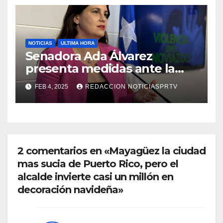
NOTICIAS
ULTIMA HORA
Senadora Ada Álvarez
presenta medidas ante la
violencia en el noviazgo
FEB 4, 2025
REDACCION NOTICIASPRTV
2 comentarios en «Mayagüez la ciudad
mas sucia de Puerto Rico, pero el
alcalde invierte casi un millón en
decoración navideña»