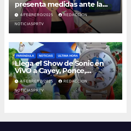
presenta medidas ante la
violencia en el noviazgo
4/FEBRERO/2025
REDACCION
NOTICIASPRTV
FARÁNDULA
NOTICIAS
ULTIMA HORA
Llega el Show de Sonic en
ViVO a Cayey, Ponce,
Barceloneta y Humacao,
4/FEBRERO/2025
REDACCION
Relojes gratis para el que
compre ahora….
NOTICIASPRTV