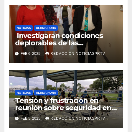
NOTICIAS
ULTIMA HORA
Investigaran condiciones
deplorables de las
facilidades el Departamento
FEB 6, 2025
REDACCION NOTICIASPRTV
de la Salud en Mayagüez
NOTICIAS
ULTIMA HORA
Tensión y frustración en
reunión sobre seguridad en
Reparto Metropolitano
FEB 5, 2025
REDACCION NOTICIASPRTV