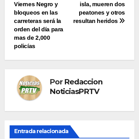
Viernes Negro y
isla, mueren dos
de
bloqueos en las
peatones y otros
entradas
carreteras será la
resultan heridos
orden del día para
mas de 2,000
policías
Por
Redaccion
NoticiasPRTV
Entrada relacionada