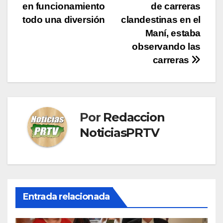
de
en funcionamiento
de carreras
entradas
todo una diversión
clandestinas en el
Maní, estaba
observando las
carreras
Por
Redaccion
NoticiasPRTV
Entrada relacionada