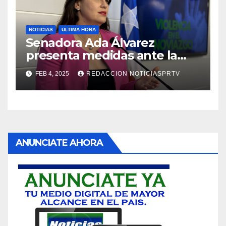
NOTICIAS
ULTIMA HORA
Senadora Ada Álvarez
presenta medidas ante la
violencia en el noviazgo
FEB 4, 2025
REDACCION NOTICIASPRTV
ANUNCIATE AHORA