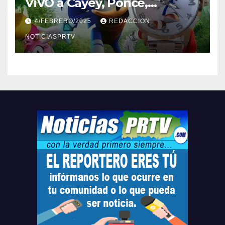
ViVO a Cayey, Ponce,
Barceloneta y Humacao,
4/FEBRERO/2025
REDACCION
Relojes gratis para el que
compre ahora….
NOTICIASPRTV