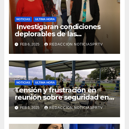
NOTICIAS
ULTIMA HORA
Investigaran condiciones
deplorables de las
facilidades el Departamento
FEB 6, 2025
REDACCION NOTICIASPRTV
de la Salud en Mayagüez
NOTICIAS
ULTIMA HORA
Tensión y frustración en
reunión sobre seguridad en
Reparto Metropolitano
FEB 5, 2025
REDACCION NOTICIASPRTV