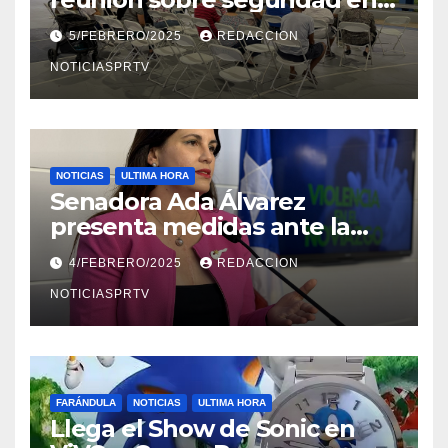
Reparto Metropolitano
5/FEBRERO/2025
REDACCION
NOTICIASPRTV
NOTICIAS
ULTIMA HORA
Senadora Ada Álvarez
presenta medidas ante la
violencia en el noviazgo
4/FEBRERO/2025
REDACCION
NOTICIASPRTV
FARÁNDULA
NOTICIAS
ULTIMA HORA
Llega el Show de Sonic en