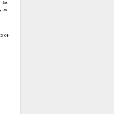
a dos
y en
co de
a