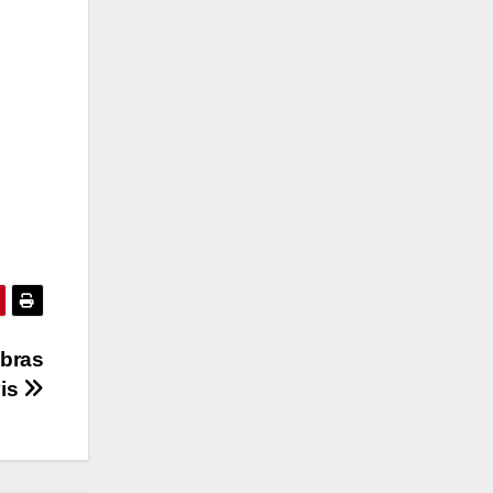
Obras
vis