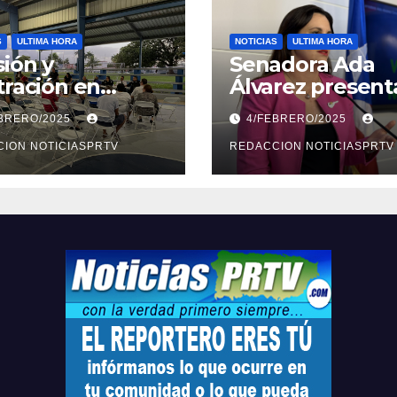
S
ULTIMA HORA
NOTICIAS
ULTIMA HORA
ión y
Senadora Ada
tración en
Álvarez present
ión sobre
medidas ante la
EBRERO/2025
4/FEBRERO/2025
ridad en
violencia en el
arto
ION NOTICIASPRTV
noviazgo
REDACCION NOTICIASPRTV
opolitano