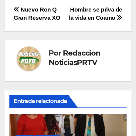
Navegación
Nuevo Ron Q
Hombre se priva de
Gran Reserva XO
la vida en Coamo
de
entradas
Por
Redaccion
NoticiasPRTV
Entrada relacionada