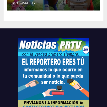
compre ahora….
NOTICIASPRTV