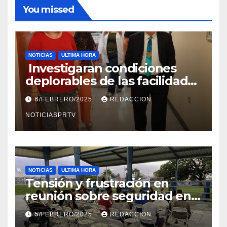
You missed
NOTICIAS
ULTIMA HORA
Investigaran condiciones
deplorables de las facilidades
el Departamento de la Salud
6/FEBRERO/2025
REDACCION
en Mayagüez
NOTICIASPRTV
NOTICIAS
ULTIMA HORA
Tensión y frustración en
reunión sobre seguridad en
Reparto Metropolitano
5/FEBRERO/2025
REDACCION