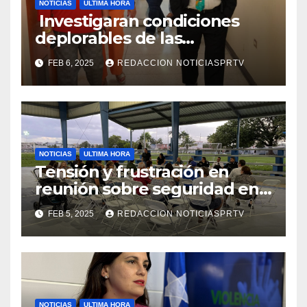
NOTICIAS
ULTIMA HORA
Investigaran condiciones
deplorables de las
facilidades el Departamento
FEB 6, 2025
REDACCION NOTICIASPRTV
de la Salud en Mayagüez
NOTICIAS
ULTIMA HORA
Tensión y frustración en
reunión sobre seguridad en
Reparto Metropolitano
FEB 5, 2025
REDACCION NOTICIASPRTV
NOTICIAS
ULTIMA HORA