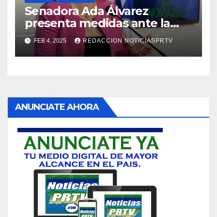
Senadora Ada Álvarez
presenta medidas ante la
violencia en el noviazgo
FEB 4, 2025
REDACCION NOTICIASPRTV
ANUNCIATE AHORA