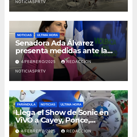
NOTICIASPRTV
NOTICIAS
ULTIMA HORA
Senadora Ada Álvarez
presenta medidas ante la
violencia en el noviazgo
4/FEBRERO/2025
REDACCION
NOTICIASPRTV
FARÁNDULA
NOTICIAS
ULTIMA HORA
Llega el Show de Sonic en
ViVO a Cayey, Ponce,
Barceloneta y Humacao,
4/FEBRERO/2025
REDACCION
Relojes gratis para el que