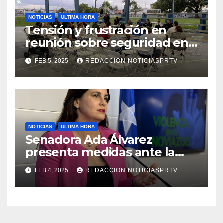
NOTICIAS
ULTIMA HORA
Tensión y frustración en
reunión sobre seguridad en
Reparto Metropolitano
FEB 5, 2025
REDACCION NOTICIASPRTV
NOTICIAS
ULTIMA HORA
Senadora Ada Álvarez
presenta medidas ante la
violencia en el noviazgo
FEB 4, 2025
REDACCION NOTICIASPRTV