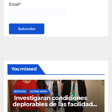
Email*
You missed
NOTICIAS
ULTIMA HORA
Investigaran condiciones
deplorables de las facilidades
el Departamento de la Salud