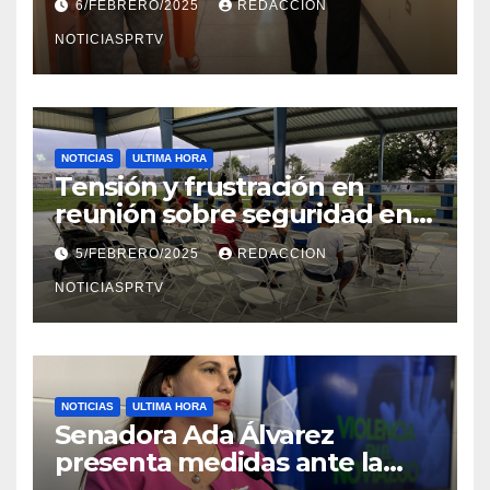
6/FEBRERO/2025
REDACCION
en Mayagüez
NOTICIASPRTV
NOTICIAS
ULTIMA HORA
Tensión y frustración en
reunión sobre seguridad en
Reparto Metropolitano
5/FEBRERO/2025
REDACCION
NOTICIASPRTV
NOTICIAS
ULTIMA HORA
Senadora Ada Álvarez
presenta medidas ante la
violencia en el noviazgo