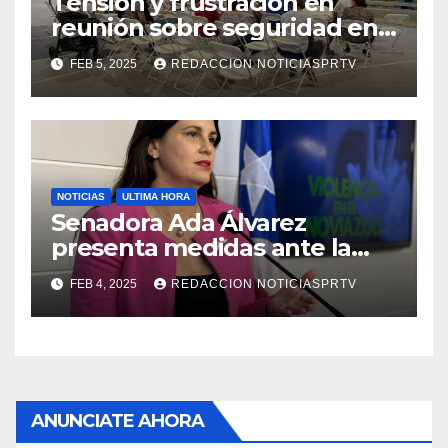
Tensión y frustración en
reunión sobre seguridad en
Reparto Metropolitano
FEB 5, 2025
REDACCION NOTICIASPRTV
NOTICIAS
ULTIMA HORA
Senadora Ada Álvarez
presenta medidas ante la
violencia en el noviazgo
FEB 4, 2025
REDACCION NOTICIASPRTV
ANUNCIATE AHORA