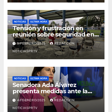
NOTICIAS
ULTIMA HORA
Tensión y frustración en
reunión sobre seguridad en
Reparto Metropolitano
5/FEBRERO/2025
REDACCION
NOTICIASPRTV
NOTICIAS
ULTIMA HORA
Senadora Ada Álvarez
presenta medidas ante la
violencia en el noviazgo
4/FEBRERO/2025
REDACCION
NOTICIASPRTV