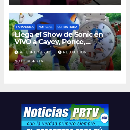
FARÁNDULA
NOTICIAS
ULTIMA HORA
Llega el Show de Sonic en
ViVO a Cayey, Ponce,
Barceloneta y Humacao,
4/FEBRERO/2025
REDACCION
Relojes gratis para el que
compre ahora….
NOTICIASPRTV