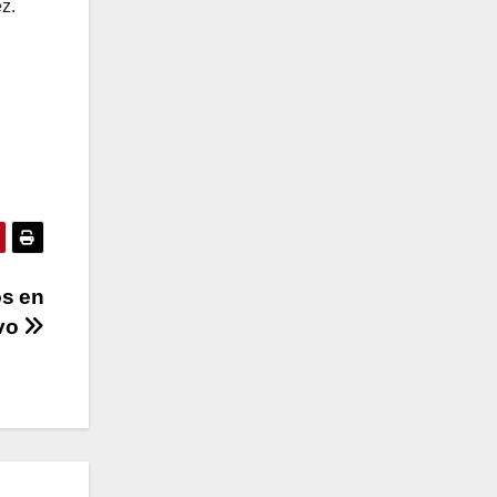
z.
os en
ivo