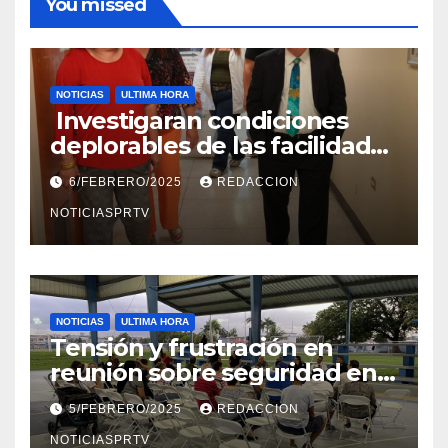
You missed
NOTICIAS
ULTIMA HORA
Investigaran condiciones
deplorables de las facilidades
el Departamento de la Salud
6/FEBRERO/2025
REDACCION
en Mayagüez
NOTICIASPRTV
NOTICIAS
ULTIMA HORA
Tensión y frustración en
reunión sobre seguridad en
Reparto Metropolitano
5/FEBRERO/2025
REDACCION
NOTICIASPRTV