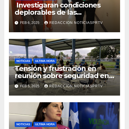
Investigaran condiciones
deplorables de las
facilidades el Departamento
FEB 6, 2025
REDACCION NOTICIASPRTV
de la Salud en Mayagüez
NOTICIAS
ULTIMA HORA
Tensión y frustración en
reunión sobre seguridad en
Reparto Metropolitano
FEB 5, 2025
REDACCION NOTICIASPRTV
NOTICIAS
ULTIMA HORA