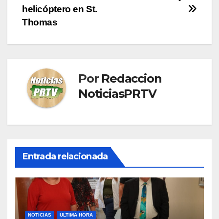
entradas
helicóptero en St.
Thomas
Por
Redaccion
NoticiasPRTV
Entrada relacionada
NOTICIAS
ULTIMA HORA