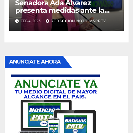
Senadora Ada Álvarez
presenta medidas ante la
violencia en el noviazgo
FEB 4, 2025
REDACCION NOTICIASPRTV
ANUNCIATE AHORA