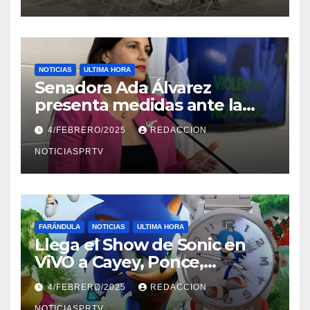
NOTICIAS
ULTIMA HORA
Senadora Ada Álvarez
presenta medidas ante la
violencia en el noviazgo
4/FEBRERO/2025
REDACCION
NOTICIASPRTV
FARÁNDULA
NOTICIAS
ULTIMA HORA
Llega el Show de Sonic en
ViVO a Cayey, Ponce,
Barceloneta y Humacao,
4/FEBRERO/2025
REDACCION
Relojes gratis para el que
NOTICIASPRTV