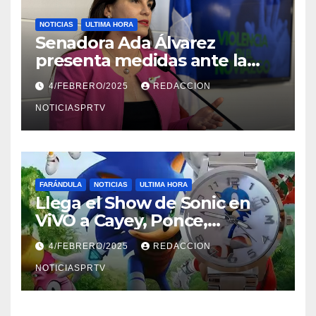
NOTICIAS
ULTIMA HORA
Senadora Ada Álvarez
presenta medidas ante la
violencia en el noviazgo
4/FEBRERO/2025
REDACCION
NOTICIASPRTV
FARÁNDULA
NOTICIAS
ULTIMA HORA
Llega el Show de Sonic en
ViVO a Cayey, Ponce,
Barceloneta y Humacao,
4/FEBRERO/2025
REDACCION
Relojes gratis para el que
compre ahora….
NOTICIASPRTV