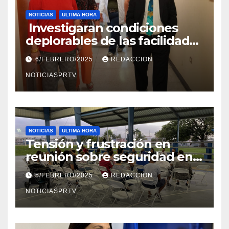
NOTICIAS
ULTIMA HORA
Investigaran condiciones
deplorables de las facilidades
el Departamento de la Salud
6/FEBRERO/2025
REDACCION
en Mayagüez
NOTICIASPRTV
NOTICIAS
ULTIMA HORA
Tensión y frustración en
reunión sobre seguridad en
Reparto Metropolitano
5/FEBRERO/2025
REDACCION
NOTICIASPRTV