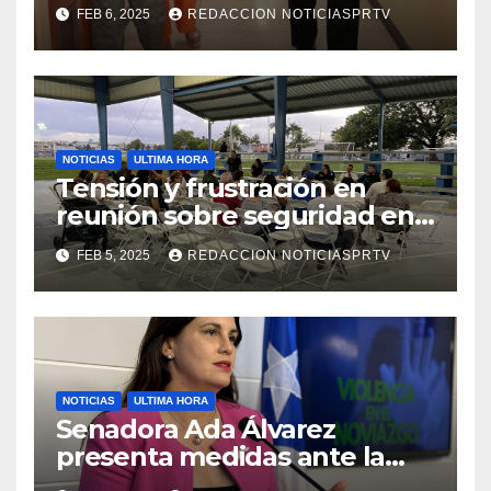
facilidades el Departamento
FEB 6, 2025
REDACCION NOTICIASPRTV
de la Salud en Mayagüez
NOTICIAS
ULTIMA HORA
Tensión y frustración en
reunión sobre seguridad en
Reparto Metropolitano
FEB 5, 2025
REDACCION NOTICIASPRTV
NOTICIAS
ULTIMA HORA
Senadora Ada Álvarez
presenta medidas ante la
violencia en el noviazgo