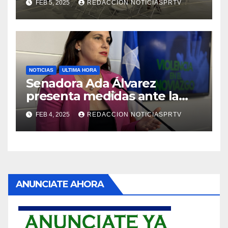
FEB 5, 2025
REDACCION NOTICIASPRTV
NOTICIAS
ULTIMA HORA
Senadora Ada Álvarez
presenta medidas ante la
violencia en el noviazgo
FEB 4, 2025
REDACCION NOTICIASPRTV
ANUNCIATE AHORA