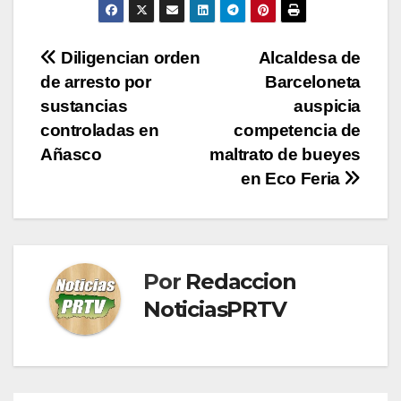
Navegación
Diligencian orden
Alcaldesa de
de arresto por
Barceloneta
de
sustancias
auspicia
entradas
controladas en
competencia de
Añasco
maltrato de bueyes
en Eco Feria
Por
Redaccion
NoticiasPRTV