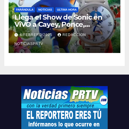
FARÁNDULA
NOTICIAS
ULTIMA HORA
Llega el Show de Sonic en
ViVO a Cayey, Ponce,
Barceloneta y Humacao,
4/FEBRERO/2025
REDACCION
Relojes gratis para el que
compre ahora….
NOTICIASPRTV