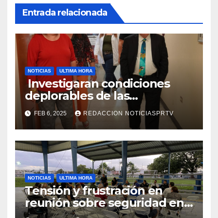
Entrada relacionada
NOTICIAS
ULTIMA HORA
Investigaran condiciones
deplorables de las
facilidades el Departamento
FEB 6, 2025
REDACCION NOTICIASPRTV
de la Salud en Mayagüez
NOTICIAS
ULTIMA HORA
Tensión y frustración en
reunión sobre seguridad en
Reparto Metropolitano