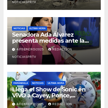
NOTICIASPRTV
NOTICIAS
ULTIMA HORA
Senadora Ada Álvarez
presenta medidas ante la
violencia en el noviazgo
4/FEBRERO/2025
REDACCION
NOTICIASPRTV
FARÁNDULA
NOTICIAS
ULTIMA HORA
Llega el Show de Sonic en
ViVO a Cayey, Ponce,
Barceloneta y Humacao,
4/FEBRERO/2025
REDACCION
Relojes gratis para el que