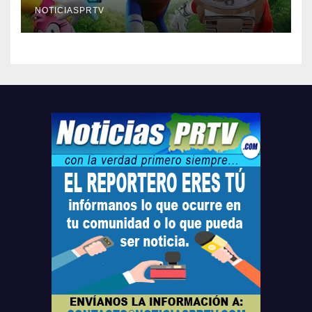
compre ahora….
NOTICIASPRTV