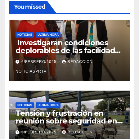
You missed
NOTICIAS
ULTIMA HORA
Investigaran condiciones
deplorables de las facilidades
el Departamento de la Salud
6/FEBRERO/2025
REDACCION
en Mayagüez
NOTICIASPRTV
NOTICIAS
ULTIMA HORA
Tensión y frustración en
reunión sobre seguridad en
Reparto Metropolitano
5/FEBRERO/2025
REDACCION