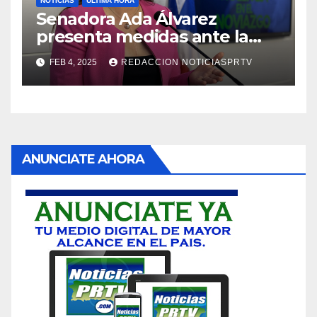
NOTICIAS
ULTIMA HORA
Senadora Ada Álvarez
presenta medidas ante la
violencia en el noviazgo
FEB 4, 2025
REDACCION NOTICIASPRTV
ANUNCIATE AHORA