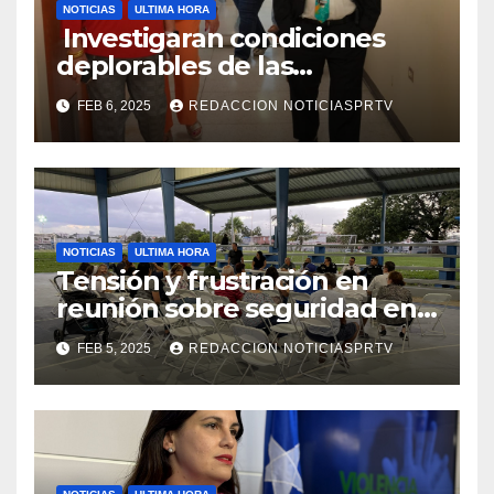
NOTICIAS
ULTIMA HORA
Investigaran condiciones
deplorables de las
facilidades el Departamento
FEB 6, 2025
REDACCION NOTICIASPRTV
de la Salud en Mayagüez
NOTICIAS
ULTIMA HORA
Tensión y frustración en
reunión sobre seguridad en
Reparto Metropolitano
FEB 5, 2025
REDACCION NOTICIASPRTV