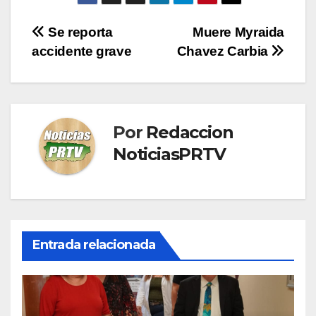
Navegación
Se reporta
Muere Myraida
accidente grave
Chavez Carbia
de
entradas
Por
Redaccion
NoticiasPRTV
Entrada relacionada