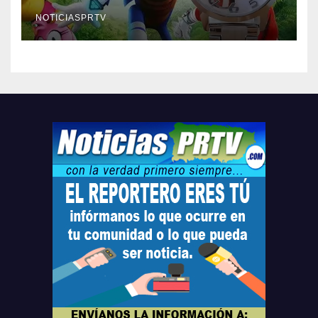
Relojes gratis para el que
compre ahora….
NOTICIASPRTV