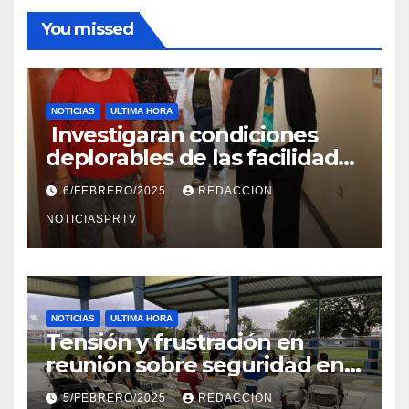
You missed
NOTICIAS
ULTIMA HORA
Investigaran condiciones
deplorables de las facilidades
el Departamento de la Salud
6/FEBRERO/2025
REDACCION
en Mayagüez
NOTICIASPRTV
NOTICIAS
ULTIMA HORA
Tensión y frustración en
reunión sobre seguridad en
Reparto Metropolitano
5/FEBRERO/2025
REDACCION