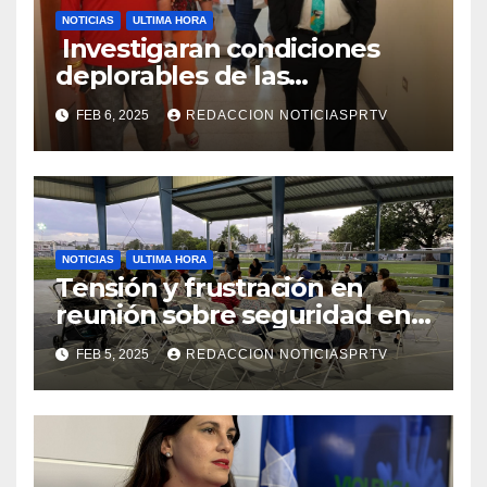
NOTICIAS
ULTIMA HORA
Investigaran condiciones
deplorables de las
facilidades el Departamento
FEB 6, 2025
REDACCION NOTICIASPRTV
de la Salud en Mayagüez
NOTICIAS
ULTIMA HORA
Tensión y frustración en
reunión sobre seguridad en
Reparto Metropolitano
FEB 5, 2025
REDACCION NOTICIASPRTV