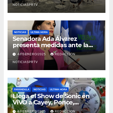
NOTICIASPRTV
NOTICIAS
ULTIMA HORA
Senadora Ada Álvarez
presenta medidas ante la
violencia en el noviazgo
4/FEBRERO/2025
REDACCION
NOTICIASPRTV
FARÁNDULA
NOTICIAS
ULTIMA HORA
Llega el Show de Sonic en
ViVO a Cayey, Ponce,
Barceloneta y Humacao,
4/FEBRERO/2025
REDACCION