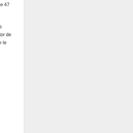
de 47
s
tor de
e le