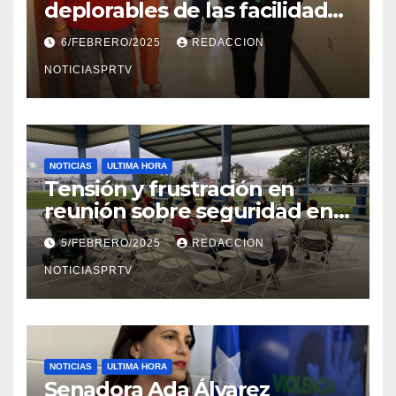
deplorables de las facilidades
el Departamento de la Salud
6/FEBRERO/2025
REDACCION
en Mayagüez
NOTICIASPRTV
NOTICIAS
ULTIMA HORA
Tensión y frustración en
reunión sobre seguridad en
Reparto Metropolitano
5/FEBRERO/2025
REDACCION
NOTICIASPRTV
NOTICIAS
ULTIMA HORA
Senadora Ada Álvarez