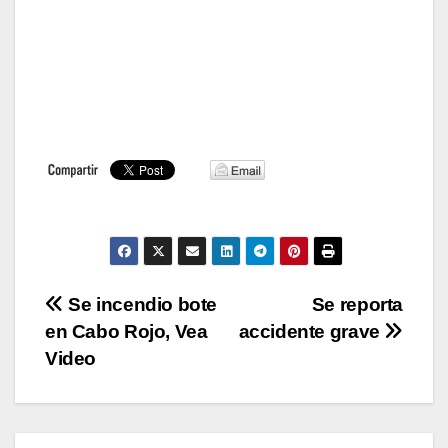
Navegación
Se incendio bote
Se reporta
en Cabo Rojo, Vea
accidente grave
de
Video
entradas