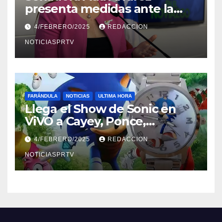
presenta medidas ante la
violencia en el noviazgo
4/FEBRERO/2025
REDACCION
NOTICIASPRTV
FARÁNDULA
NOTICIAS
ULTIMA HORA
Llega el Show de Sonic en
ViVO a Cayey, Ponce,
Barceloneta y Humacao,
4/FEBRERO/2025
REDACCION
Relojes gratis para el que
compre ahora….
NOTICIASPRTV