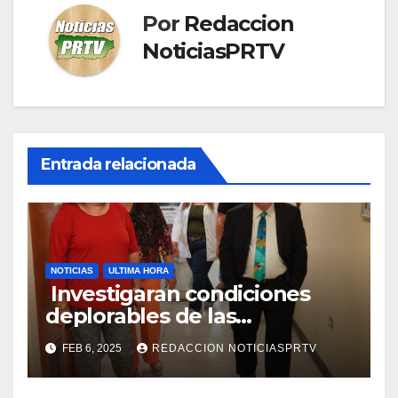
Por
Redaccion
NoticiasPRTV
Entrada relacionada
NOTICIAS
ULTIMA HORA
Investigaran condiciones
deplorables de las
facilidades el Departamento
FEB 6, 2025
REDACCION NOTICIASPRTV
de la Salud en Mayagüez