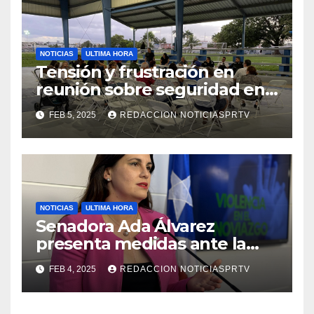
NOTICIAS
ULTIMA HORA
Tensión y frustración en
reunión sobre seguridad en
Reparto Metropolitano
FEB 5, 2025
REDACCION NOTICIASPRTV
NOTICIAS
ULTIMA HORA
Senadora Ada Álvarez
presenta medidas ante la
violencia en el noviazgo
FEB 4, 2025
REDACCION NOTICIASPRTV