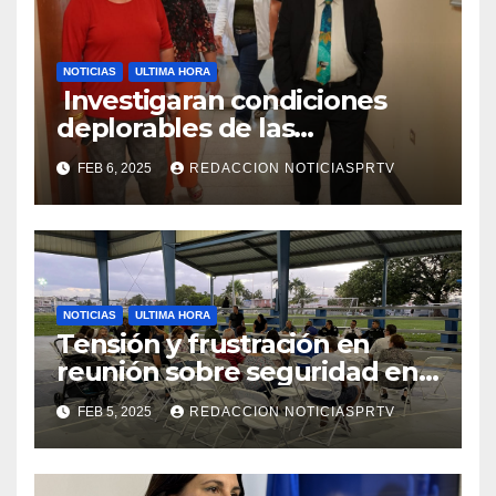
NOTICIAS
ULTIMA HORA
Investigaran condiciones
deplorables de las
facilidades el Departamento
FEB 6, 2025
REDACCION NOTICIASPRTV
de la Salud en Mayagüez
NOTICIAS
ULTIMA HORA
Tensión y frustración en
reunión sobre seguridad en
Reparto Metropolitano
FEB 5, 2025
REDACCION NOTICIASPRTV