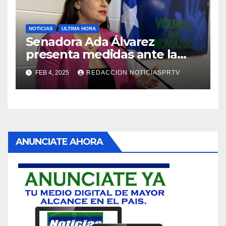
NOTICIAS
ULTIMA HORA
Senadora Ada Álvarez
presenta medidas ante la
violencia en el noviazgo
FEB 4, 2025
REDACCION NOTICIASPRTV
ANUNCIATE AHORA