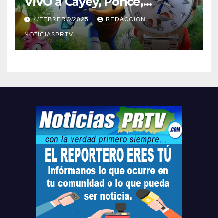
ViVO a Cayey, Ponce,
Barceloneta y Humacao,
4/FEBRERO/2025
REDACCION
Relojes gratis para el que
compre ahora….
NOTICIASPRTV