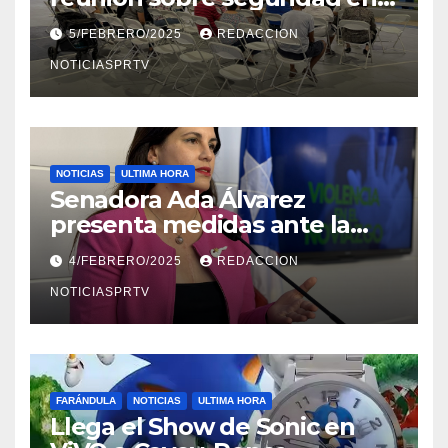
Reparto Metropolitano
5/FEBRERO/2025
REDACCION
NOTICIASPRTV
NOTICIAS
ULTIMA HORA
Senadora Ada Álvarez
presenta medidas ante la
violencia en el noviazgo
4/FEBRERO/2025
REDACCION
NOTICIASPRTV
FARÁNDULA
NOTICIAS
ULTIMA HORA
Llega el Show de Sonic en