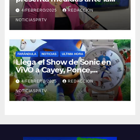
violencia en el noviazgo
4/FEBRERO/2025
REDACCION
NOTICIASPRTV
FARÁNDULA
NOTICIAS
ULTIMA HORA
Llega el Show de Sonic en
ViVO a Cayey, Ponce,
Barceloneta y Humacao,
4/FEBRERO/2025
REDACCION
Relojes gratis para el que
compre ahora….
NOTICIASPRTV