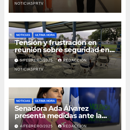
NOTICIASPRTV
NOTICIAS
ULTIMA HORA
Tensión y frustración en
reunión sobre seguridad en
Reparto Metropolitano
5/FEBRERO/2025
REDACCION
NOTICIASPRTV
NOTICIAS
ULTIMA HORA
Senadora Ada Álvarez
presenta medidas ante la
violencia en el noviazgo
4/FEBRERO/2025
REDACCION