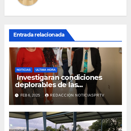
Entrada relacionada
NOTICIAS
ULTIMA HORA
Investigaran condiciones
deplorables de las
facilidades el Departamento
FEB 6, 2025
REDACCION NOTICIASPRTV
de la Salud en Mayagüez