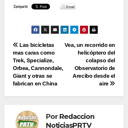
Navegación
Las bicicletas
Vea, un recorrido en
mas caras como
helicóptero del
de
Trek, Specialize,
colapso del
entradas
Orbea, Cannondale,
Observatorio de
Giant y otras se
Arecibo desde el
fabrican en China
aire
Por
Redaccion
NoticiasPRTV