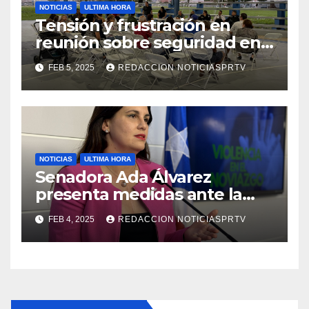
NOTICIAS
ULTIMA HORA
Tensión y frustración en
reunión sobre seguridad en
Reparto Metropolitano
FEB 5, 2025
REDACCION NOTICIASPRTV
NOTICIAS
ULTIMA HORA
Senadora Ada Álvarez
presenta medidas ante la
violencia en el noviazgo
FEB 4, 2025
REDACCION NOTICIASPRTV