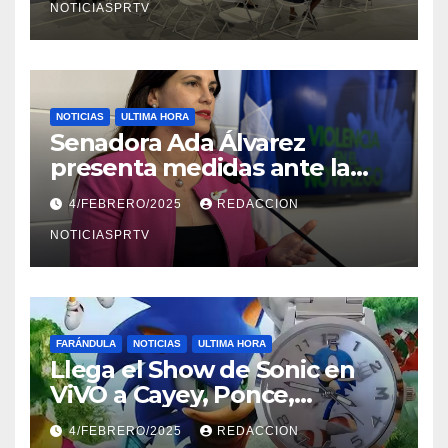
NOTICIASPRTV
NOTICIAS
ULTIMA HORA
Senadora Ada Álvarez
presenta medidas ante la
violencia en el noviazgo
4/FEBRERO/2025
REDACCION
NOTICIASPRTV
FARÁNDULA
NOTICIAS
ULTIMA HORA
Llega el Show de Sonic en
ViVO a Cayey, Ponce,
Barceloneta y Humacao,
4/FEBRERO/2025
REDACCION
Relojes gratis para el que