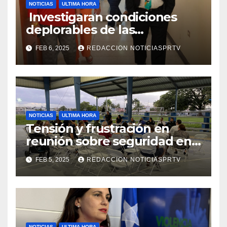
NOTICIAS
ULTIMA HORA
Investigaran condiciones
deplorables de las
facilidades el Departamento
FEB 6, 2025
REDACCION NOTICIASPRTV
de la Salud en Mayagüez
NOTICIAS
ULTIMA HORA
Tensión y frustración en
reunión sobre seguridad en
Reparto Metropolitano
FEB 5, 2025
REDACCION NOTICIASPRTV
NOTICIAS
ULTIMA HORA