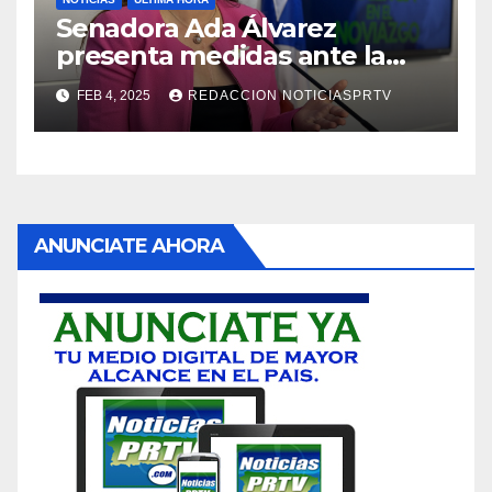
Senadora Ada Álvarez
presenta medidas ante la
violencia en el noviazgo
FEB 4, 2025
REDACCION NOTICIASPRTV
ANUNCIATE AHORA