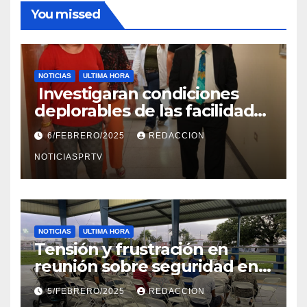
You missed
NOTICIAS
ULTIMA HORA
Investigaran condiciones
deplorables de las facilidades
el Departamento de la Salud
6/FEBRERO/2025
REDACCION
en Mayagüez
NOTICIASPRTV
NOTICIAS
ULTIMA HORA
Tensión y frustración en
reunión sobre seguridad en
Reparto Metropolitano
5/FEBRERO/2025
REDACCION