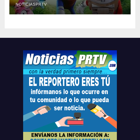
compre ahora….
NOTICIASPRTV