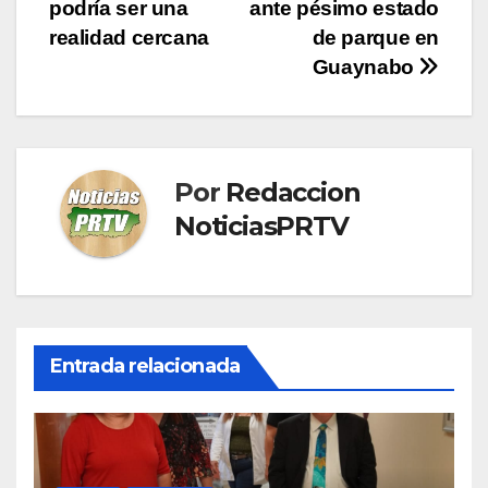
de
podría ser una
ante pésimo estado
entradas
realidad cercana
de parque en
Guaynabo
Por
Redaccion
NoticiasPRTV
Entrada relacionada