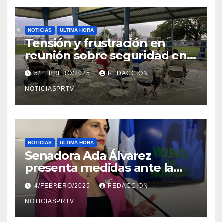
NOTICIAS
ULTIMA HORA
Tensión y frustración en
reunión sobre seguridad en
Reparto Metropolitano
5/FEBRERO/2025
REDACCION
NOTICIASPRTV
NOTICIAS
ULTIMA HORA
Senadora Ada Álvarez
presenta medidas ante la
violencia en el noviazgo
4/FEBRERO/2025
REDACCION
NOTICIASPRTV