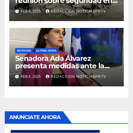
reunión sobre seguridad en
Reparto Metropolitano
FEB 5, 2025
REDACCION NOTICIASPRTV
NOTICIAS
ULTIMA HORA
Senadora Ada Álvarez
presenta medidas ante la
violencia en el noviazgo
FEB 4, 2025
REDACCION NOTICIASPRTV
ANUNCIATE AHORA