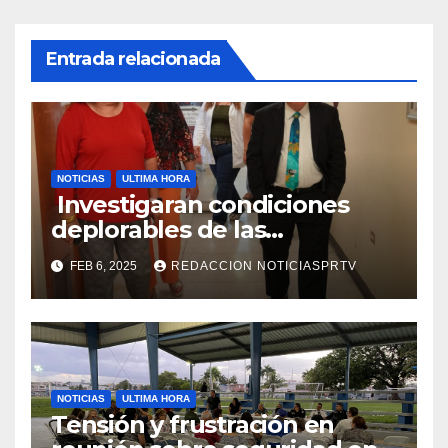
Entrada relacionada
NOTICIAS
ULTIMA HORA
Investigaran condiciones
deplorables de las
facilidades el Departamento
FEB 6, 2025
REDACCION NOTICIASPRTV
de la Salud en Mayagüez
NOTICIAS
ULTIMA HORA
Tensión y frustración en