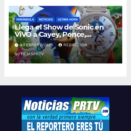
FARÁNDULA
NOTICIAS
ULTIMA HORA
Llega el Show de Sonic en
ViVO a Cayey, Ponce,
Barceloneta y Humacao,
4/FEBRERO/2025
REDACCION
Relojes gratis para el que
compre ahora….
NOTICIASPRTV