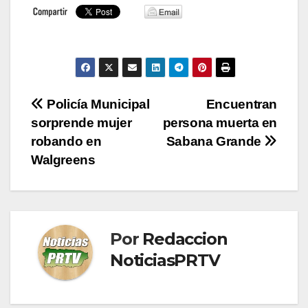
Navegación
Policía Municipal
Encuentran
sorprende mujer
persona muerta en
de
robando en
Sabana Grande
entradas
Walgreens
Por
Redaccion
NoticiasPRTV